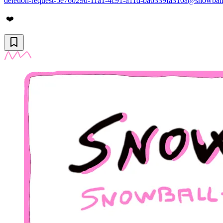
deletion-request-5e76029d-11a1-4c91-a11d-ba6339fa310a@snowball
❤️