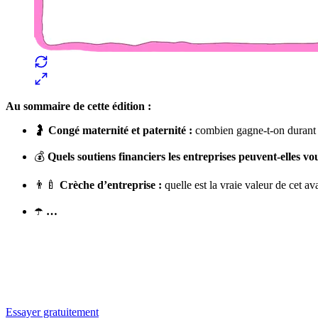
Au sommaire de cette édition :
🤰
Congé maternité et paternité :
combien gagne-t-on durant c
💰
Quels soutiens financiers les entreprises peuvent-elles v
👨‍🍼
Crèche d’entreprise :
quelle est la vraie valeur de cet av
☂️
…
✨
Tu es à un flocon de débloquer cet article
Snowball+ gratuit pendant 14 jours.
Essayer gratuitement