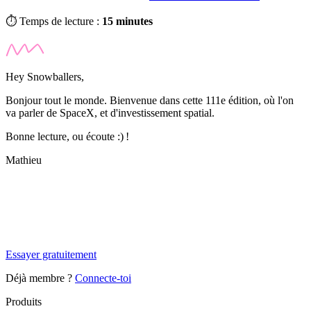
⏱️ Temps de lecture :
15 minutes
Hey Snowballers,
Bonjour tout le monde. Bienvenue dans cette 111e édition, où l'on
va parler de SpaceX, et d'investissement spatial.
Bonne lecture, ou écoute :) !
Mathieu
✨
Tu es à un flocon de débloquer cet article
Snowball+ gratuit pendant 14 jours.
Essayer gratuitement
Déjà membre ?
Connecte-toi
Produits