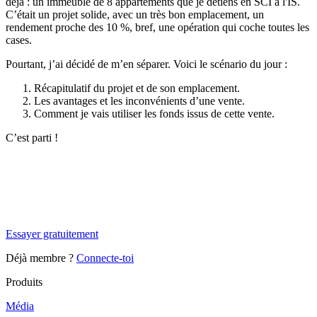
déjà : un immeuble de 8 appartements que je détiens en SCI à l'IS.
C’était un projet solide, avec un très bon emplacement, un
rendement proche des 10 %, bref, une opération qui coche toutes les
cases.
Pourtant, j’ai décidé de m’en séparer. Voici le scénario du jour :
Récapitulatif du projet et de son emplacement.
Les avantages et les inconvénients d’une vente.
Comment je vais utiliser les fonds issus de cette vente.
C’est parti !
✨
Tu es à un flocon de débloquer cet article
Snowball+ gratuit pendant 14 jours.
Essayer gratuitement
Déjà membre ?
Connecte-toi
Produits
Média