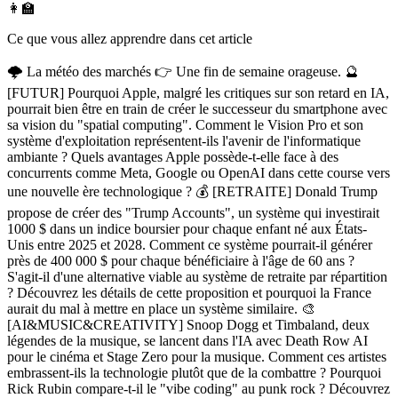
👩‍🏫
Ce que vous allez apprendre dans cet article
🌩️ La météo des marchés 👉 Une fin de semaine orageuse. 🔮
[FUTUR] Pourquoi Apple, malgré les critiques sur son retard en IA,
pourrait bien être en train de créer le successeur du smartphone avec
sa vision du "spatial computing". Comment le Vision Pro et son
système d'exploitation représentent-ils l'avenir de l'informatique
ambiante ? Quels avantages Apple possède-t-elle face à des
concurrents comme Meta, Google ou OpenAI dans cette course vers
une nouvelle ère technologique ? 💰 [RETRAITE] Donald Trump
propose de créer des "Trump Accounts", un système qui investirait
1000 $ dans un indice boursier pour chaque enfant né aux États-
Unis entre 2025 et 2028. Comment ce système pourrait-il générer
près de 400 000 $ pour chaque bénéficiaire à l'âge de 60 ans ?
S'agit-il d'une alternative viable au système de retraite par répartition
? Découvrez les détails de cette proposition et pourquoi la France
aurait du mal à mettre en place un système similaire. 🎨
[AI&MUSIC&CREATIVITY] Snoop Dogg et Timbaland, deux
légendes de la musique, se lancent dans l'IA avec Death Row AI
pour le cinéma et Stage Zero pour la musique. Comment ces artistes
embrassent-ils la technologie plutôt que de la combattre ? Pourquoi
Rick Rubin compare-t-il le "vibe coding" au punk rock ? Découvrez