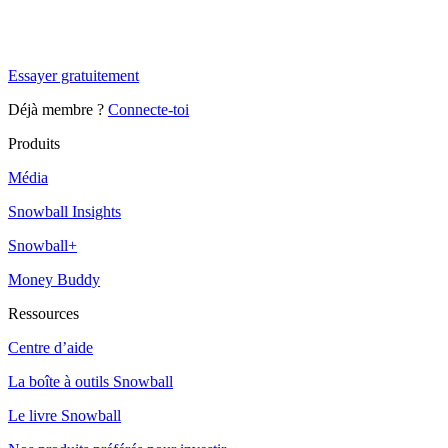
Tu es à un flocon de débloquer cet article
Snowball Insights gratuit pendant 14 jours.
Essayer gratuitement
Déjà membre ?
Connecte-toi
Produits
Média
Snowball Insights
Snowball+
Money Buddy
Ressources
Centre d’aide
La boîte à outils Snowball
Le livre Snowball