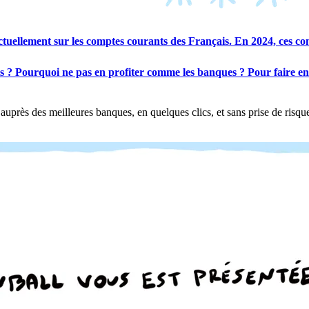
ement sur les comptes courants des Français. En 2024, ces compt
s ? Pourquoi ne pas en profiter comme les banques ?
Pour faire en
auprès des meilleures banques, en quelques clics, et sans prise de ris