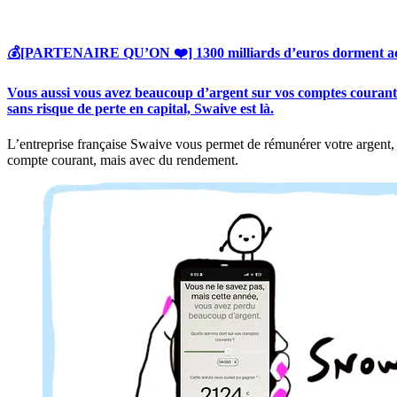
💰[PARTENAIRE QU’ON ❤️] 1300 milliards d’euros dorment actuell
Vous aussi vous avez beaucoup d’argent sur vos comptes courant
sans risque de perte en capital, Swaive est là.
L’entreprise française Swaive vous permet de rémunérer votre argent, 
compte courant, mais avec du rendement.