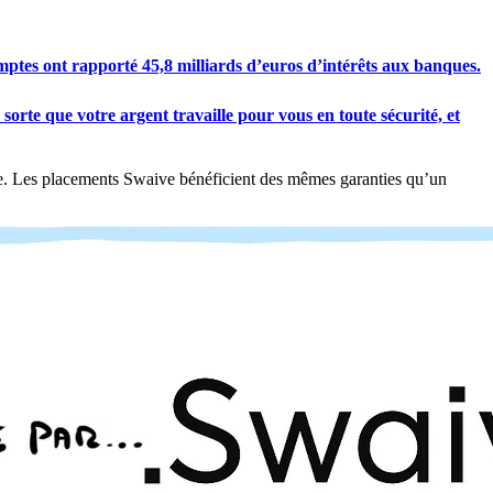
es ont rapporté 45,8 milliards d’euros d’intérêts aux banques.
 sorte que votre argent travaille pour vous en toute sécurité, et
que. Les placements Swaive bénéficient des mêmes garanties qu’un