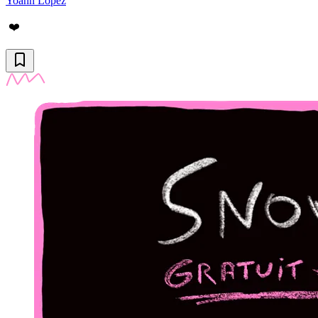
Yoann Lopez
❤️