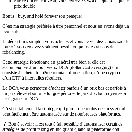
Sur ce qui reste investi, vous retirez 25 % à chaque fois que le
prix double.
Bonus :
buy, and hold forever
(ou presque)
C’est ma stratégie préférée à titre personnel et nous en avons déjà un
peu parlé.
L’idée est très simple : vous achetez et vous ne vendez jamais sauf le
jour où vous en avez vraiment besoin ou pour des raisons de
rebalancing
.
Cette stratégie fonctionne en général très bien si elle est
accompagnée d’un bon vieux DCA (
dollar cost averaging
) qui
consiste à acheter le même montant d’une action, d’une crypto ou
d’un ETF à intervalles réguliers.
Le DCA vous permettra d’acheter parfois à un prix bas et parfois à
un prix élevé et sur une longue période, le prix d’achat moyen sera
lissé grâce au DCA.
C’est certainement la stratégie qui procure le moins de stress et qui
peut facilement être automatisée sur de nombreuses plateformes.
💡 Bon à savoir
: il est tout à fait possible d’automatiser certaines
stratégies de profit taking en indiquant quand la plateforme doit