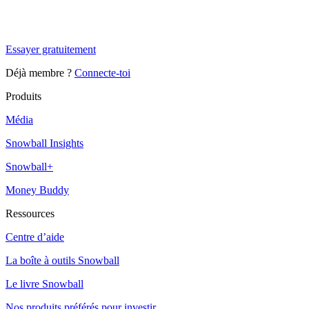
Tu es à un flocon de débloquer cet article
Snowball+ gratuit pendant 14 jours.
Essayer gratuitement
Déjà membre ?
Connecte-toi
Produits
Média
Snowball Insights
Snowball+
Money Buddy
Ressources
Centre d’aide
La boîte à outils Snowball
Le livre Snowball
Nos produits préférés pour investir