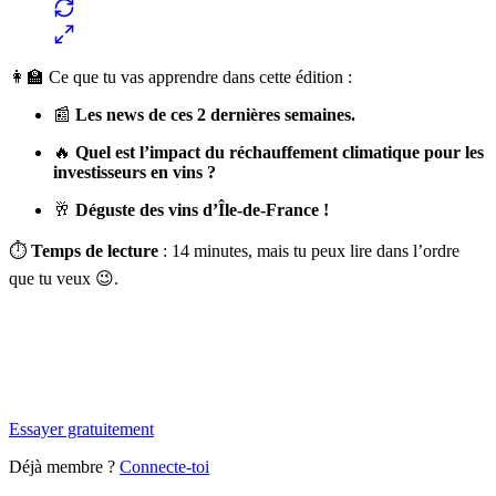
👩‍🏫 Ce que tu vas apprendre dans cette édition :
📰
Les news de ces 2 dernières semaines.
🔥
Quel est l’impact du réchauffement climatique pour les
investisseurs en vins ?
🥂
Déguste des vins d’Île-de-France !
⏱️
Temps de lecture
: 14 minutes, mais tu peux lire dans l’ordre
que tu veux 😉.
✨
Tu es à un flocon de débloquer cet article
Snowball+ gratuit pendant 14 jours.
Essayer gratuitement
Déjà membre ?
Connecte-toi