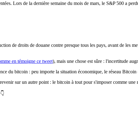
tées. Lors de la dernière semaine du mois de mars, le S&P 500 a perdu
duction de droits de douane contre presque tous les pays, avant de les m
omme en témoigne ce
tweet
), mais une chose est sûre :
l'incertitude au
ience du bitcoin : peu importe la situation économique, le réseau Bitcoin
 revenir sur un autre point : le bitcoin à tout pour s'imposer comme une 
 👇