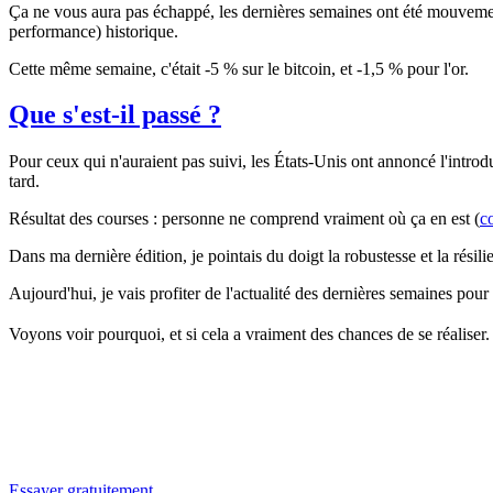
Ça ne vous aura pas échappé, les dernières semaines ont été mouvemen
performance) historique.
Cette même semaine, c'était -5 % sur le bitcoin, et -1,5 % pour l'or.
Que s'est-il passé ?
Pour ceux qui n'auraient pas suivi, les États-Unis ont annoncé l'intro
tard.
Résultat des courses : personne ne comprend vraiment où ça en est (
c
Dans ma dernière édition, je pointais du doigt la robustesse et la résil
Aujourd'hui, je vais profiter de l'actualité des dernières semaines pour
Voyons voir pourquoi, et si cela a vraiment des chances de se réaliser.
✨
Tu es à un flocon de débloquer cet article
Snowball+ gratuit pendant 14 jours.
Essayer gratuitement