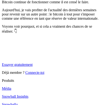
Bitcoin continue de fonctionner comme il est censé le faire.
Aujourd'hui, je vais profiter de l'actualité des dernières semaines
pour revenir sur un autre point : le bitcoin à tout pour s'imposer
comme une référence en tant que réserve de valeur internationale.
Voyons voir pourquoi, et si cela a vraiment des chances de se
réaliser. 👇
✨
Tu es à un flocon de débloquer cet article
Snowball+ gratuit pendant 14 jours.
Essayer gratuitement
Déjà membre ?
Connecte-toi
Produits
Média
Snowball Insights
Snowball+