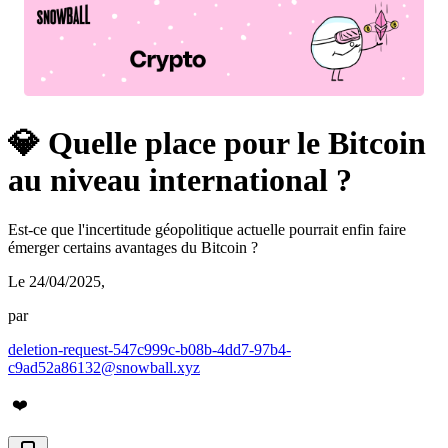
💎 Quelle place pour le Bitcoin
au niveau international ?
Est-ce que l'incertitude géopolitique actuelle pourrait enfin faire
émerger certains avantages du Bitcoin ?
Le 24/04/2025
,
par
deletion-request-547c999c-b08b-4dd7-97b4-
c9ad52a86132@snowball.xyz
❤️