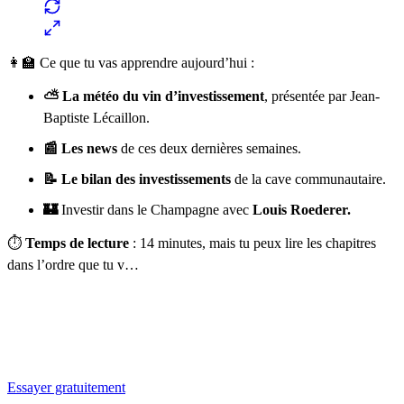
👩‍🏫 Ce que tu vas apprendre aujourd’hui :
⛅ La météo du vin d’investissement
, présentée par Jean-
Baptiste Lécaillon.
📰 Les news
de ces deux dernières semaines.
📝 Le bilan des investissements
de la cave communautaire.
🏰
Investir dans le Champagne avec
Louis Roederer.
⏱️
Temps de lecture
: 14 minutes, mais tu peux lire les chapitres
dans l’ordre que tu v…
✨
Tu es à un flocon de débloquer cet article
Snowball+ gratuit pendant 14 jours.
Essayer gratuitement