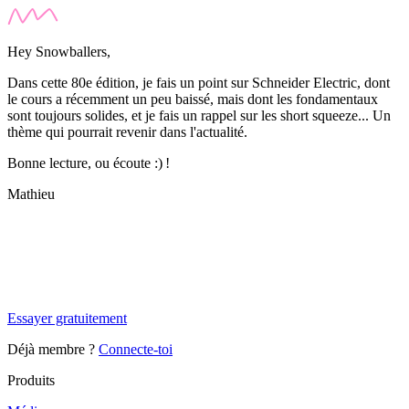
Hey Snowballers,
Dans cette 80e édition, je fais un point sur Schneider Electric, dont
le cours a récemment un peu baissé, mais dont les fondamentaux
sont toujours solides, et je fais un rappel sur les
short squeeze
... Un
thème qui pourrait revenir dans l'actualité.
Bonne lecture, ou écoute :) !
Mathieu
✨
Tu es à un flocon de débloquer cet article
Snowball+ gratuit pendant 14 jours.
Essayer gratuitement
Déjà membre ?
Connecte-toi
Produits