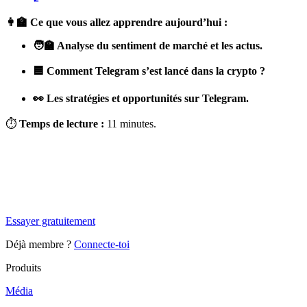
👩‍🏫 Ce que vous allez apprendre aujourd’hui :
🧑‍🏫 Analyse du sentiment de marché et les actus.
🟦 Comment Telegram s’est lancé dans la crypto ?
👀 Les stratégies et opportunités sur Telegram.
⏱
Temps de lecture :
11 minutes.
✨
Tu es à un flocon de débloquer cet article
Snowball+ gratuit pendant 14 jours.
Essayer gratuitement
Déjà membre ?
Connecte-toi
Produits
Média