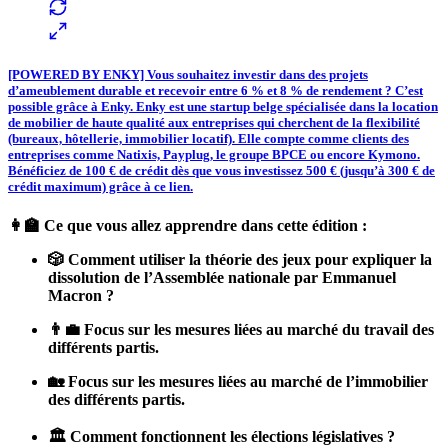
[POWERED BY ENKY] Vous souhaitez investir dans des projets
d’ameublement durable et recevoir entre 6 % et 8 % de rendement ? C’est
possible grâce à Enky.
Enky est une startup belge
spécialisée dans la location
de mobilier de haute qualité aux entreprises qui cherchent de la flexibilité
(bureaux, hôtellerie, immobilier locatif). Elle compte comme clients des
entreprises comme Natixis, Payplug, le groupe BPCE ou encore Kymono.
Bénéficiez de 100 € de crédit dès que vous investissez 500 € (jusqu’à 300 € de
crédit maximum) grâce à ce lien.
👩‍🏫 Ce que vous allez apprendre dans cette édition :
🎲 Comment utiliser la théorie des jeux pour expliquer la
dissolution de l’Assemblée nationale par Emmanuel
Macron ?
👨‍💼 Focus sur les mesures liées au marché du travail des
différents partis.
🏡 Focus sur les mesures liées au marché de l’immobilier
des différents partis.
🏛️ Comment fonctionnent les élections législatives ?