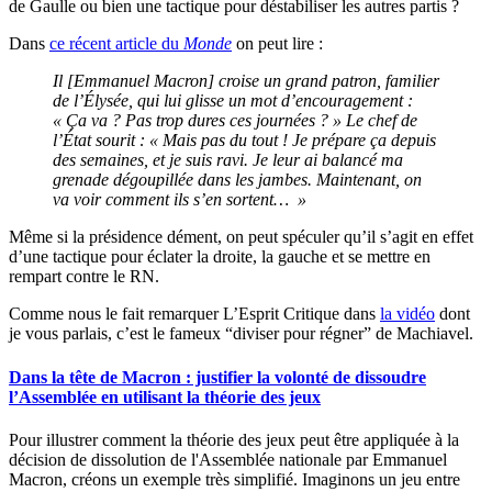
de Gaulle ou bien une tactique pour déstabiliser les autres partis ?
Dans
ce récent article du
Monde
on peut lire :
Il [Emmanuel Macron] croise un grand patron, familier
de l’Élysée, qui lui glisse un mot d’encouragement :
« Ça va ? Pas trop dures ces journées ? » Le chef de
l’État sourit : « Mais pas du tout ! Je prépare ça depuis
des semaines, et je suis ravi. Je leur ai balancé ma
grenade dégoupillée dans les jambes. Maintenant, on
va voir comment ils s’en sortent… »
Même si la présidence dément, on peut spéculer qu’il s’agit en effet
d’une tactique pour éclater la droite, la gauche et se mettre en
rempart contre le RN.
Comme nous le fait remarquer L’Esprit Critique dans
la vidéo
dont
je vous parlais, c’est le fameux “diviser pour régner” de Machiavel.
Dans la tête de Macron : justifier la volonté de dissoudre
l’Assemblée en utilisant la théorie des jeux
Pour illustrer comment la théorie des jeux peut être appliquée à la
décision de dissolution de l'Assemblée nationale par Emmanuel
Macron, créons un exemple très simplifié. Imaginons un jeu entre