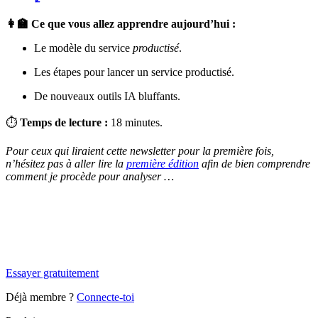
👩‍🏫 Ce que vous allez apprendre aujourd’hui :
Le modèle du service
productisé
.
Les étapes pour lancer un service productisé.
De nouveaux outils IA bluffants.
⏱
Temps de lecture :
18 minutes.
Pour ceux qui liraient cette newsletter pour la première fois,
n’hésitez pas à aller lire la
première édition
afin de bien comprendre
comment je procède pour analyser …
✨
Tu es à un flocon de débloquer cet article
Snowball+ gratuit pendant 14 jours.
Essayer gratuitement
Déjà membre ?
Connecte-toi