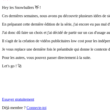
Hey les Snowballers 👋 !
Ces dernières semaines, nous avons pu découvrir plusieurs idées de
s
En préparant cette dernière édition de la série, j'ai encore eu pas mal
J'ai donc dû faire un choix et j'ai décidé de partir sur un cas d'usage
Il s'agit de la création de vidéos publicitaires
low cost
pour les indépe
Je vous replace une dernière fois le préambule qui donne le contexte de 
Pour les autres, vous pouvez passer directement à la suite.
Let’s go !
🚀
✨
Tu es à un flocon de débloquer cet article
Snowball+ gratuit pendant 14 jours.
Essayer gratuitement
Déjà membre ?
Connecte-toi