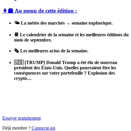
👩‍🏫 Au menu de cette édition :
🌤️ La météo des marchés → semaine euphorique.
📆 Le calendrier de la semaine et les meilleures éditions du
mois de septembre.
🗞️ Les meilleures actus de la semaine.
🇺🇸 [TRUMP] Donald Trump a été élu de nouveau
président des États-Unis. Quelles pourraient être les
conséquences sur votre portefeuille ? Explosion des
crypto…
✨
Tu es à un flocon de débloquer cet article
Snowball Insights gratuit pendant 14 jours.
Essayer gratuitement
Déjà membre ?
Connecte-toi