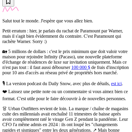
Salut tout le monde. J'espère que vous allez bien.
Petit erratum : hier, je parlais du rachat de Paramount par Warner,
mais il s'agit bien évidemment du contraire. C'est Paramount qui
rachète Warner. Sorry :)
🏡
5 millions de dollars : c'est le prix minimum que doit valoir votre
maison pour rejoindre Infinity (Pacaso), une nouvelle plateforme
d'échange de résidences de luxe sur invitation uniquement.
Mais ce
n'est pas tout : il faut aussi débourser
100 000 $
de frais d'inscription
pour 10 ans d'accès au réseau privé de propriétés hors marché.
🎙️ La version podcast du Daily Snow, avec plus de détails,
est ici
.
❤️
Laissez une petite note ou un commentaire si vous aimez bien ce
format. C'est utile pour le faire découvrir à de nouvelles personnes.
👗
Urban Outfitters revient de loin.
La marque / chaîne de magasins
culte des millennials avait enchaîné 11 trimestres de baisse après
avoir complètement raté le virage Gen Z pendant la pandémie. Leur
CFO l'a même admis en 2024 : ils ont loupé les "changements
rapides et sismiques" entre les deux générations. ↗️ Mais bonne