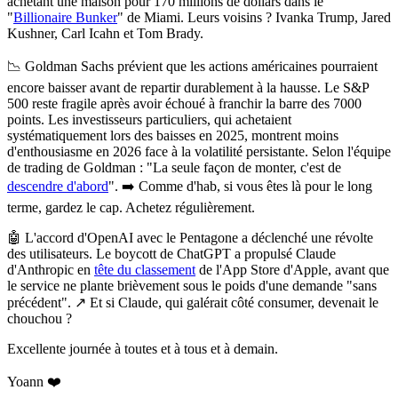
achetant une maison pour 170 millions de dollars
dans le
"
Billionaire Bunker
" de Miami. Leurs voisins ? Ivanka Trump, Jared
Kushner, Carl Icahn et Tom Brady.
📉
Goldman Sachs prévient que les actions américaines pourraient
encore baisser avant de repartir durablement à la hausse.
Le S&P
500 reste fragile après avoir échoué à franchir la barre des 7000
points. Les investisseurs particuliers, qui achetaient
systématiquement lors des baisses en 2025, montrent moins
d'enthousiasme en 2026 face à la volatilité persistante. Selon l'équipe
de trading de Goldman : "La seule façon de monter, c'est de
descendre d'abord
". ➡️ Comme d'hab, si vous êtes là pour le long
terme, gardez le cap. Achetez régulièrement.
🤖
L'accord d'OpenAI avec le Pentagone a déclenché une révolte
des utilisateurs.
Le boycott de ChatGPT a propulsé Claude
d'Anthropic en
tête du classement
de l'App Store d'Apple, avant que
le service ne plante brièvement sous le poids d'une demande "sans
précédent". ↗️ Et si Claude, qui galérait côté consumer, devenait le
chouchou ?
Excellente journée à toutes et à tous et à demain.
Yoann ❤️