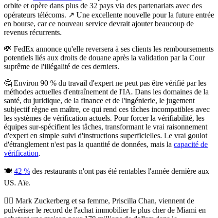
orbite et opère dans plus de 32 pays via des partenariats avec des
opérateurs télécoms. ↗️ Une excellente nouvelle pour la future entrée
en bourse, car ce nouveau service devrait ajouter beaucoup de
revenus récurrents.
💸
FedEx annonce qu'elle reversera à ses clients les remboursements
potentiels liés aux droits de douane après la validation par la Cour
suprême de l'illégalité de ces derniers.
🤔
Environ 90 % du travail d'expert ne peut pas être vérifié par les
méthodes actuelles d'entraînement de l'IA.
Dans les domaines de la
santé, du juridique, de la finance et de l'ingénierie, le jugement
subjectif règne en maître, ce qui rend ces tâches incompatibles avec
les systèmes de vérification actuels. Pour forcer la vérifiabilité, les
équipes sur-spécifient les tâches, transformant le vrai raisonnement
d'expert en simple suivi d'instructions superficielles. Le vrai goulot
d'étranglement n'est pas la quantité de données, mais la
capacité de
vérification
.
🍽️
42 %
des restaurants n'ont pas été rentables l'année dernière aux
US. Aïe.
😵‍💫
Mark Zuckerberg et sa femme, Priscilla Chan, viennent de
pulvériser le record de l'achat immobilier le plus cher de Miami en