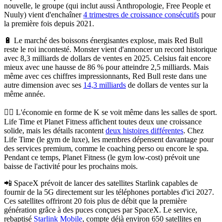
nouvelle, le groupe (qui inclut aussi Anthropologie, Free People et
Nuuly) vient d'enchaîner
4 trimestres de croissance consécutifs
pour
la première fois depuis 2021.
🔋
Le marché des boissons énergisantes explose, mais Red Bull
reste le roi incontesté.
Monster vient d'annoncer un record historique
avec 8,3 milliards de dollars de ventes en 2025. Celsius fait encore
mieux avec une hausse de 86 % pour atteindre 2,5 milliards. Mais
même avec ces chiffres impressionnants, Red Bull reste dans une
autre dimension avec ses
14,3 milliards
de dollars de ventes sur la
même année.
🏋️‍♀️
L'économie en forme de K se voit même dans les salles de sport.
Life Time et Planet Fitness affichent toutes deux une croissance
solide, mais les détails racontent
deux histoires différentes
. Chez
Life Time (le gym de luxe), les membres dépensent davantage pour
des services premium, comme le coaching perso ou encore le spa.
Pendant ce temps, Planet Fitness (le gym low-cost) prévoit une
baisse de l'activité pour les prochains mois.
📲
SpaceX prévoit de lancer des satellites Starlink capables de
fournir de la 5G directement sur les téléphones portables d'ici 2027.
Ces satellites offriront 20 fois plus de débit que la première
génération grâce à des puces conçues par SpaceX. Le service,
rebaptisé
Starlink Mobile
, compte déjà environ 650 satellites en