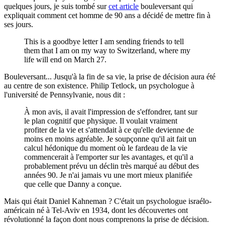
quelques jours, je suis tombé sur
cet article
bouleversant qui
expliquait comment cet homme de 90 ans a décidé de mettre fin à
ses jours.
This is a goodbye letter I am sending friends to tell
them that I am on my way to Switzerland, where my
life will end on March 27.
Bouleversant... Jusqu'à la fin de sa vie, la prise de décision aura été
au centre de son existence. Philip Tetlock, un psychologue à
l'université de Pennsylvanie, nous dit :
À mon avis, il avait l'impression de s'effondrer, tant sur
le plan cognitif que physique. Il voulait vraiment
profiter de la vie et s'attendait à ce qu'elle devienne de
moins en moins agréable. Je soupçonne qu'il ait fait un
calcul hédonique du moment où le fardeau de la vie
commencerait à l'emporter sur les avantages, et qu'il a
probablement prévu un déclin très marqué au début des
années 90. Je n'ai jamais vu une mort mieux planifiée
que celle que Danny a conçue.
Mais qui était Daniel Kahneman ? C'était un psychologue israélo-
américain né à Tel-Aviv en 1934, dont les découvertes ont
révolutionné la façon dont nous comprenons la prise de décision.