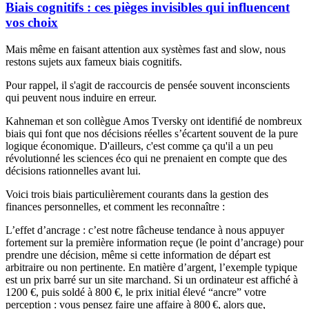
Biais cognitifs : ces pièges invisibles qui influencent
vos choix
Mais même en faisant attention aux systèmes
fast and slow
, nous
restons sujets aux fameux biais cognitifs.
Pour rappel, il s'agit de raccourcis de pensée souvent inconscients
qui peuvent nous induire en erreur.
Kahneman et son collègue Amos Tversky ont identifié de nombreux
biais qui font que nos décisions réelles s’écartent souvent de la pure
logique économique. D'ailleurs, c'est comme ça qu'il a un peu
révolutionné les sciences éco qui ne prenaient en compte que des
décisions rationnelles avant lui.​
Voici trois biais particulièrement courants dans la gestion des
finances personnelles, et comment les reconnaître :
L’effet d’ancrage :
c’est notre fâcheuse tendance à nous appuyer
fortement sur la première information reçue (le
point d’ancrage
) pour
prendre une décision, même si cette information de départ est
arbitraire ou non pertinente​. En matière d’argent, l’exemple typique
est un prix barré sur un site marchand. Si un ordinateur est affiché à
1200 €, puis soldé à 800 €, le prix initial élevé “ancre” votre
perception : vous pensez faire une affaire à 800 €, alors que,