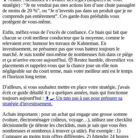
stratégie) : “Je ne vendrai pas mes actions lors d’une chute passagère
de moins de 20 %”, ou “Je n’investis pas dans un produit que je ne
comprends pas entièrement”. Ces garde-fous préétablis vous
protègent de vous-même.
Enfin, méfiez-vous de l’excès de confiance. Ce biais qui fait que
chacun se croit meilleur conducteur que la moyenne, comme le
relevaient avec humour les travaux de Kahneman​. En
investissement, ne présumez pas que vous battrez toujours le
marché. Je suis tombé moi-même de nombreuses fois dans ce piège
et ça m'arrive encore aujourd'hui. 🥺 Restez humble, diversifiez vos
placements et rappelez-vous que la chance joue un rôle non
négligeable sur du court terme, mais votre meilleur ami est le temps
et l'horizon long terme.
D'ailleurs, si vous souhaitez mettre en place votre stratégie, j'avais
écrit ce guide détaillé il y a quelques années, mais qui fonctionne
toujours aujourd'hui :
👩‍🍳 Un tuto pas à pas pour préparer sa
stratégie d'investissement.
Achats importants :
pour un achat qui engage une grosse somme
(voiture, électroménager coûteux, voyage…), utilisez une
checklist
décisionnelle (je déteste les
checklists
, mais je sais que vous êtes
nombreuses et nombreux à trouver ça utile). Par exemple : 1)
Comparer au moins trois offres différentes, 2) Attendre 24 heures