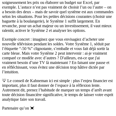
soigneusement les prix ou élaborer un budget sur Excel, par
exemple. L’astuce n’est pas vraiment de choisir l’un ou l’autre – on
a besoin des deux – mais de savoir quel système est aux commandes
selon les situations. Pour les petites décisions courantes (choisir une
baguette à la boulangerie), le Système 1 suffit largement. En
revanche, pour un achat majeur ou un investissement, il vaut mieux
ralentir, activer le Système 2 et analyser les options.
Exemple concret :
imaginez que vous envisagiez d’acheter une
nouvelle télévision pendant les soldes. Votre Système 1, séduit par
l’étiquette “-50 %” clignotante, s’emballe et vous fait déjà sortir la
carte bleue. Mais votre Système 2 peut intervenir :
ai-je vraiment
comparé ce modèle avec d’autres ? D'ailleurs, est-ce que j'ai
vraiment besoin d’une TV là maintenant ?
En faisant une pause et
en réfléchissant, vous évitez une décision trop hâtive dictée par
l’intuition.
💡
Le conseil de Kahneman ici est simple :
plus l’enjeu financier est
important, plus il faut donner de l’espace à la réflexion lente
.
Autrement dit, prenez l’habitude de marquer un temps d’arrêt avant
toute décision financière significative, le temps de laisser votre esprit
analytique faire son travail.
Partenaire qu’on 💓