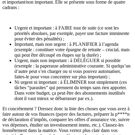
et
important
/
non important
. Elle se présente sous forme de quatre
cadrans :
Urgent
et
important : à FAIRE tout de suite (ce sont les
priorités absolues, par exemple, payer une facture imminente
pour éviter des pénalités) ;
Important, mais non urgent : à PLANIFIER à l’agenda
(exemple : constituer votre épargne de retraite – crucial, mais
qui peut être découpé en étapes sur la durée) ;
Urgent, mais non important : à DÉLÉGUER si possible
(exemple : la paperasse administrative courante. Si quelqu’un
d’autre peut s’en charger ou si vous pouvez automatiser,
faites-le pour vous concentrer sur plus important) ;
Ni urgent ni important : à ÉLIMINER tout simplement (ces
tâches “parasites” qui prennent du temps sans rien apporter.
Dans votre budget, ça peut être des abonnements inutilisés
dont il vaut mieux se débarrasser par ex.).
Et concrètement ? Dressez donc la liste des choses que vous avez à
faire autour de vos finances (payer des factures, préparer la p****n
de déclaration d’impôts, comparer les offres d’assurance vie, suivre
vos dépenses, étudier un investissement immo, etc.). Classez-les
honnêtement dans la matrice. Vous verrez plus clair dans vos