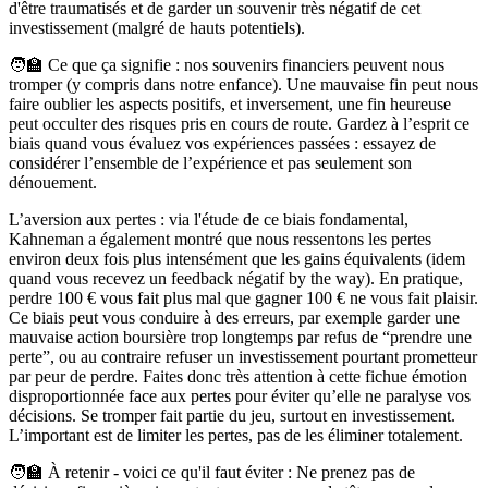
d'être traumatisés et de garder un souvenir très négatif de cet
investissement (malgré de hauts potentiels).
🧑‍🏫 Ce que ça signifie :
nos souvenirs financiers peuvent nous
tromper (y compris dans notre enfance). Une mauvaise fin peut nous
faire oublier les aspects positifs, et inversement, une fin heureuse
peut occulter des risques pris en cours de route. Gardez à l’esprit ce
biais quand vous évaluez vos expériences passées : essayez de
considérer l’ensemble de l’expérience et pas seulement son
dénouement.
L’aversion aux pertes :
via l'étude de ce biais fondamental,
Kahneman a également montré que nous ressentons les pertes
environ deux fois plus intensément que les gains équivalents (idem
quand vous recevez un
feedback
négatif
by the way
)​. En pratique,
perdre 100 € vous fait plus mal que gagner 100 € ne vous fait plaisir.
Ce biais peut vous conduire à des erreurs, par exemple garder une
mauvaise action boursière trop longtemps par refus de “prendre une
perte”, ou au contraire refuser un investissement pourtant prometteur
par peur de perdre. Faites donc très attention à cette fichue émotion
disproportionnée face aux pertes pour éviter qu’elle ne paralyse vos
décisions. Se tromper fait partie du jeu, surtout en investissement.
L’important est de limiter les pertes, pas de les éliminer totalement.
🧑‍🏫 À retenir - voici ce qu'il faut éviter
:
Ne prenez pas de