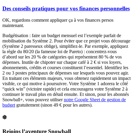
Des conseils pratiques pour vos finances personnelles
OK, regardons comment appliquer ça à vos finances persos
maintenant.
Budgétisation :
faire un budget mensuel est l’exemple parfait de
mobilisation du Système 2. Pour éviter que ce projet vous décourage
(Système 2 paresseux oblige), simplifiez-le. Par exemple, appliquez
la règle du
80/20
(la fameuse loi de Pareto) : concentrez-vous
d’abord sur les 20 % de catégories qui représentent 80 % de vos
dépenses. Inutile de chipoter sur chaque café à 2 € si vos loyers,
abonnements, crédits et courses constituent l’essentiel. Identifiez les
2 ou 3 postes principaux de dépenses sur lesquels vous pouvez agir.
En traitant ces éléments majeurs, vous obtenez rapidement un impact
visible, ce qui motive à poursuivre. Votre Système 1 adorera le côté
“quick win”
(victoire rapide) et cela encouragera votre Système 2 à
continuer le travail plus en détail ensuite. Et sinon, pour les abonnés
Snowball+, vous pouvez utiliser
notre Google Sheet de gestion de
budget
gratuitement (sinon 49 € pour les autres).
❄️
Rejoins l’aventure Snowball