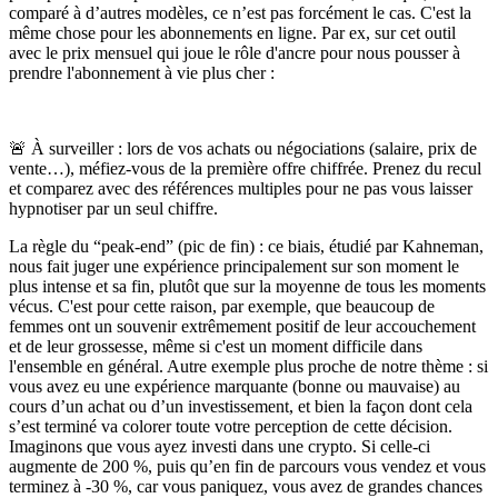
comparé à d’autres modèles, ce n’est pas forcément le cas. C'est la
même chose pour les abonnements en ligne. Par ex, sur cet outil
avec le prix mensuel qui joue le rôle d'ancre pour nous pousser à
prendre l'abonnement à vie plus cher :
🚨 À surveiller :
lors de vos achats ou négociations (salaire, prix de
vente…), méfiez-vous de la première offre chiffrée. Prenez du recul
et comparez avec des références multiples pour ne pas vous laisser
hypnotiser par un seul chiffre.
La règle du “
peak-end
” (pic de fin) :
ce biais, étudié par Kahneman,
nous fait juger une expérience principalement sur son moment le
plus intense et sa fin, plutôt que sur la moyenne de tous les moments
vécus. C'est pour cette raison, par exemple, que beaucoup de
femmes ont un souvenir extrêmement positif de leur accouchement
et de leur grossesse, même si c'est un moment difficile dans
l'ensemble en général. Autre exemple plus proche de notre thème : si
vous avez eu une expérience marquante (bonne ou mauvaise) au
cours d’un achat ou d’un investissement, et bien la façon dont cela
s’est terminé va colorer
toute
votre perception de cette décision.
Imaginons que vous ayez investi dans une crypto. Si celle-ci
augmente de 200 %, puis qu’en fin de parcours vous vendez et vous
terminez à -30 %, car vous paniquez, vous avez de grandes chances