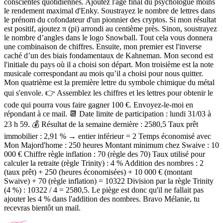
conscientes quotidiennes. Ajoutez l'âge final du psychologue moins
le rendement maximal d'Enky. Soustrayez le nombre de lettres dans
le prénom du cofondateur d'un pionnier des cryptos. Si mon résultat
est positif, ajoutez π (pi) arrondi au centième près. Sinon, soustrayez
le nombre d’angles dans le logo Snowball. Tout cela vous donnera
une combinaison de chiffres. Ensuite, mon premier est l'inverse
caché d’un des biais fondamentaux de Kahneman. Mon second est
l'initiale du pays où il a choisi son départ. Mon troisième est la note
musicale correspondant au mois qu’il a choisi pour nous quitter.
Mon quatrième est la première lettre du symbole chimique du métal
qui s'envole. 👉
Assemblez les chiffres et les lettres pour obtenir le
code qui pourra vous faire gagner 100 €. Envoyez-le-moi en
répondant à ce mail. 📆 Date limite de participation :
lundi 31/03 à
23 h 59. 💰
Résultat de la semaine dernière :
2580,5 Taux prêt
immobilier : 2,91 % → entier inférieur = 2 Temps économisé avec
Mon Majord'home : 250 heures Montant minimum chez Swaive : 10
000 € Chiffre règle inflation : 70 (règle des 70) Taux utilisé pour
calculer la retraite (règle Trinity) : 4 % Addition des nombres : 2
(taux prêt) + 250 (heures économisées) + 10 000 € (montant
Swaive) + 70 (règle inflation) = 10322 Division par la règle Trinity
(4 %) : 10322 / 4 = 2580,5. Le piège est donc qu'il ne fallait pas
ajouter les 4 % dans l'addition des nombres. Bravo Mélanie, tu
recevras bientôt un mail.