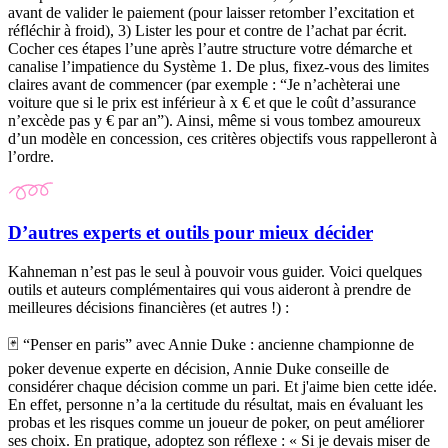
avant de valider le paiement (pour laisser retomber l’excitation et
réfléchir à froid), 3) Lister les pour et contre de l’achat par écrit.
Cocher ces étapes l’une après l’autre structure votre démarche et
canalise l’impatience du Système 1. De plus, fixez-vous des limites
claires avant de commencer (par exemple : “Je n’achèterai une
voiture que si le prix est inférieur à x € et que le coût d’assurance
n’excède pas y € par an”). Ainsi, même si vous tombez amoureux
d’un modèle en concession, ces critères objectifs vous rappelleront à
l’ordre.
D’autres experts et outils pour mieux décider
Kahneman n’est pas le seul à pouvoir vous guider. Voici quelques
outils et auteurs complémentaires qui vous aideront à prendre de
meilleures décisions financières (et autres !) :
🃏 “
Penser en paris
” avec Annie Duke :
ancienne championne de
poker devenue experte en décision, Annie Duke conseille de
considérer chaque décision comme un pari. Et j'aime bien cette idée.
En effet, personne n’a la certitude du résultat, mais en évaluant les
probas et les risques comme un joueur de poker, on peut améliorer
ses choix. En pratique, adoptez son réflexe :
« Si je devais miser de