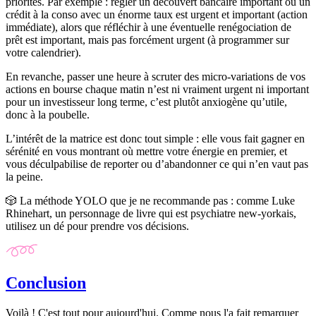
priorités. Par exemple : régler un découvert bancaire important ou un
crédit à la conso avec un énorme taux est urgent et important (action
immédiate), alors que réfléchir à une éventuelle renégociation de
prêt est important, mais pas forcément urgent (à programmer sur
votre calendrier).
En revanche, passer une heure à scruter des micro-variations de vos
actions en bourse chaque matin n’est ni vraiment urgent ni important
pour un investisseur long terme, c’est plutôt anxiogène qu’utile,
donc
à la poubelle
.
L’intérêt de la matrice est donc tout simple : elle vous fait gagner en
sérénité en vous montrant où mettre votre énergie en premier, et
vous déculpabilise de reporter ou d’abandonner ce qui n’en vaut pas
la peine.
🎲 La méthode YOLO que je ne recommande pas :
comme Luke
Rhinehart, un personnage de livre qui est psychiatre new-yorkais,
utilisez un dé pour prendre vos décisions.
Conclusion
Voilà ! C'est tout pour aujourd'hui. Comme nous l'a fait remarquer