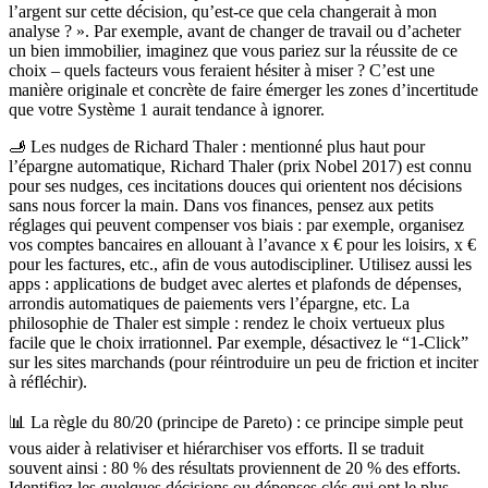
l’argent sur cette décision, qu’est-ce que cela changerait à mon
analyse ? ».
Par exemple, avant de changer de travail ou d’acheter
un bien immobilier, imaginez que vous pariez sur la réussite de ce
choix – quels facteurs vous feraient hésiter à miser ? C’est une
manière originale et concrète de faire émerger les zones d’incertitude
que votre Système 1 aurait tendance à ignorer.
🫸 Les nudges de Richard Thaler :
mentionné plus haut pour
l’épargne automatique, Richard Thaler (prix Nobel 2017) est connu
pour ses
nudges
, ces incitations douces qui orientent nos décisions
sans nous forcer la main. Dans vos finances, pensez aux petits
réglages qui peuvent compenser vos biais : par exemple, organisez
vos comptes bancaires en allouant à l’avance x € pour les loisirs, x €
pour les factures, etc., afin de vous autodiscipliner. Utilisez aussi les
apps : applications de budget avec alertes et plafonds de dépenses,
arrondis automatiques de paiements vers l’épargne, etc. La
philosophie de Thaler est simple : rendez le choix vertueux plus
facile que le choix irrationnel. Par exemple, désactivez le “1-Click”
sur les sites marchands (pour réintroduire un peu de friction et inciter
à réfléchir).
📊
La règle du 80/20 (principe de Pareto) :
ce principe simple peut
vous aider à relativiser et hiérarchiser vos efforts. Il se traduit
souvent ainsi : 80 % des résultats proviennent de 20 % des efforts.
Identifiez les quelques décisions ou dépenses clés qui ont le plus