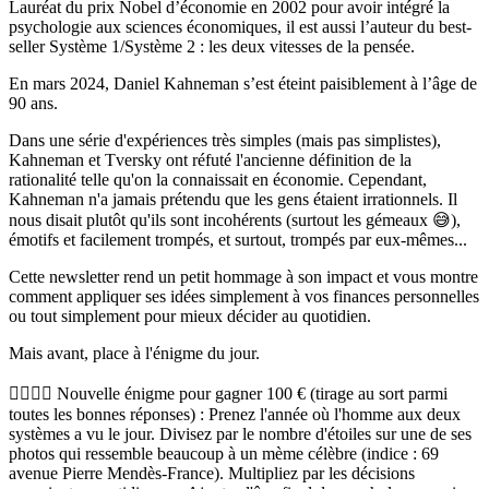
Lauréat du prix Nobel d’économie en 2002 pour avoir intégré la
psychologie aux sciences économiques​, il est aussi l’auteur du best-
seller
Système 1/Système 2 : les deux vitesses de la pensée
.
En mars 2024, Daniel Kahneman s’est éteint paisiblement à l’âge de
90 ans​.
Dans une série d'expériences très simples (mais pas simplistes),
Kahneman et Tversky ont réfuté l'ancienne définition de la
rationalité telle qu'on la connaissait en économie. Cependant,
Kahneman n'a jamais prétendu que les gens étaient irrationnels. Il
nous disait plutôt qu'ils sont incohérents (surtout les gémeaux 😅),
émotifs et facilement trompés, et surtout, trompés par eux-mêmes...
Cette newsletter rend un petit hommage à son impact et vous montre
comment appliquer ses idées simplement à vos finances personnelles
ou tout simplement pour mieux décider au quotidien.
Mais avant, place à l'énigme du jour.
🕵️‍♀️🕵️‍♂️ Nouvelle énigme pour gagner 100 € (tirage au sort parmi
toutes les bonnes réponses) :
Prenez l'année où l'homme aux deux
systèmes a vu le jour. Divisez par le nombre d'étoiles sur une de ses
photos qui ressemble beaucoup à un mème célèbre (indice : 69
avenue Pierre Mendès-France). Multipliez par les décisions