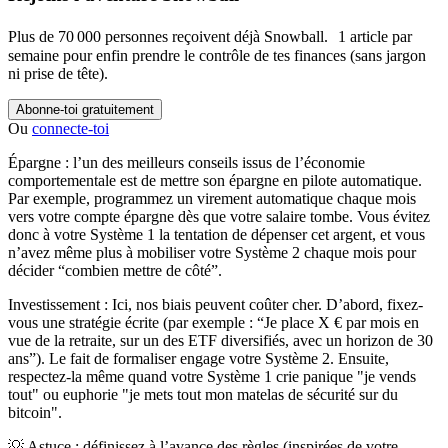
Plus de 70 000 personnes reçoivent déjà Snowball. 1 article par
semaine pour enfin prendre le contrôle de tes finances (sans jargon
ni prise de tête).
Abonne-toi gratuitement
Ou
connecte-toi
Épargne :
l’un des meilleurs conseils issus de l’économie
comportementale est de mettre son épargne en pilote automatique.
Par exemple, programmez un virement automatique chaque mois
vers votre compte épargne dès que votre salaire tombe. Vous évitez
donc à votre Système 1 la tentation de dépenser cet argent, et vous
n’avez même plus à mobiliser votre Système 2 chaque mois pour
décider “combien mettre de côté”.
Investissement :
Ici, nos biais peuvent coûter cher. D’abord, fixez-
vous une stratégie écrite (par exemple : “Je place X € par mois en
vue de la retraite, sur un des ETF diversifiés, avec un horizon de 30
ans”). Le fait de formaliser engage votre Système 2. Ensuite,
respectez-la même quand votre Système 1 crie panique "je vends
tout" ou euphorie "je mets tout mon matelas de sécurité sur du
bitcoin".
💡 Astuce :
définissez à l’avance des règles (inspirées de votre