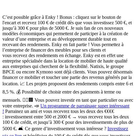
C’est possible grâce à Enky ! Bonus : cliquez sur le bouton de
l'encart et recevez 100 € de crédit dès que vous investissez 500 €, et
jusqu’à 300 € pour plus de 5000 €. Je suis fan de ces nouveaux
modèles économiques qui permettent de participer à la création de
valeur d’une entreprise et au développement durable tout en
recevant des rendements. Enky en fait partie !
Vous permettez à
l’entreprise de financer des meubles pour ses clients et
vous recevez des rendements en échange. Enky est en effet une
entreprise spécialisée dans la location de mobilier de haute qualité
aux entreprises qui cherchent de la flexibilité. Natixis, le groupe
BPCE ou encore Kymono sont déjà clients. Vous pouvez désormais
financer ce mobilier et toucher une partie des revenus générés par la
location. 📈 Les projets proposent des rendements compris entre 6 et
8,5 %. 💰 Possibilité de choisir entre des paiements à terme ou
mensuels. 🙋‍♂️🏢 Vous pouvez investir en tant que particulier ou avec
votre entreprise. 📣
Un programme de parrainage super intéressant
!
Parrainez un ami et vous recevrez tous les deux des €€€€
: investissement entre 500 et 2000 € → vous recevez tous les deux
100 € de crédit, et jusqu’à 300 € pour des investissements de plus de
5000 €.
🛋️ Ce genre d’investissement vous intéresse ?
Investissez
via ce lien
et bénéficiez de 100 € de crédit dès que vous investissez