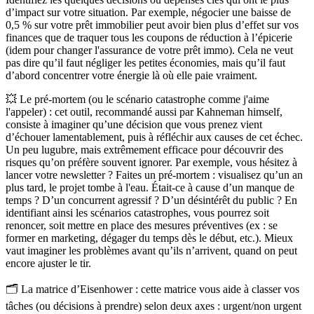
d’impact sur votre situation. Par exemple, négocier une baisse de
0,5 % sur votre prêt immobilier peut avoir bien plus d’effet sur vos
finances que de traquer tous les coupons de réduction à l’épicerie
(idem pour changer l'assurance de votre prêt immo). Cela ne veut
pas dire qu’il faut négliger les petites économies, mais qu’il faut
d’abord concentrer votre énergie là où elle paie vraiment.
💥
Le pré-mortem (ou le scénario catastrophe comme j'aime
l'appeler) :
cet outil, recommandé aussi par Kahneman
himself
,
consiste à imaginer qu’une décision que vous prenez vient
d’échouer lamentablement, puis à réfléchir aux causes de cet échec.
Un peu lugubre, mais extrêmement efficace pour découvrir des
risques qu’on préfère souvent ignorer. Par exemple, vous hésitez à
lancer votre newsletter ? Faites un pré-mortem : visualisez qu’un an
plus tard, le projet tombe à l'eau. Était-ce à cause d’un manque de
temps ? D’un concurrent agressif ? D’un désintérêt du public ? En
identifiant ainsi les scénarios catastrophes, vous pourrez soit
renoncer, soit mettre en place des mesures préventives (ex : se
former en marketing, dégager du temps dès le début, etc.). Mieux
vaut imaginer les problèmes
avant
qu’ils n’arrivent, quand on peut
encore ajuster le tir.
🗂️
La matrice d’Eisenhower :
cette matrice vous aide à classer vos
tâches (ou décisions à prendre) selon deux axes :
urgent
/
non urgent