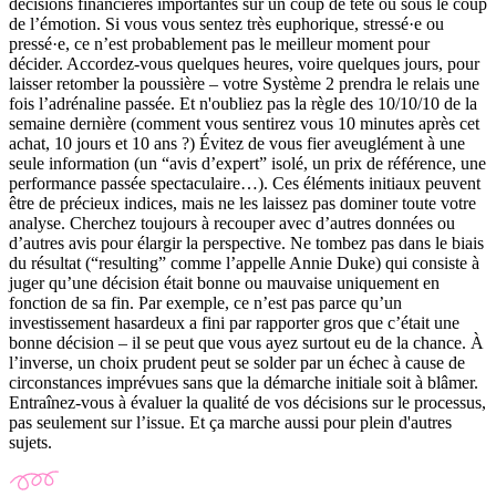
décisions financières importantes sur un coup de tête ou sous le coup
de l’émotion.
Si vous vous sentez très euphorique, stressé·e ou
pressé·e, ce n’est probablement pas le meilleur moment pour
décider. Accordez-vous quelques heures, voire quelques jours, pour
laisser retomber la poussière – votre Système 2 prendra le relais une
fois l’adrénaline passée. Et n'oubliez pas la règle des 10/10/10 de la
semaine dernière (comment vous sentirez vous 10 minutes après cet
achat, 10 jours et 10 ans ?)
Évitez de vous fier aveuglément à une
seule information
(un “avis d’expert” isolé, un prix de référence, une
performance passée spectaculaire…). Ces éléments initiaux peuvent
être de précieux indices, mais ne les laissez pas dominer toute votre
analyse. Cherchez toujours à recouper avec d’autres données ou
d’autres avis pour élargir la perspective.
Ne tombez pas dans le biais
du résultat
(“
resulting
” comme l’appelle Annie Duke) qui consiste à
juger qu’une décision était bonne ou mauvaise uniquement en
fonction de sa fin. Par exemple, ce n’est pas parce qu’un
investissement hasardeux a fini par rapporter gros que c’était une
bonne décision – il se peut que vous ayez surtout eu de la chance. À
l’inverse, un choix prudent peut se solder par un échec à cause de
circonstances imprévues sans que la démarche initiale soit à blâmer.
Entraînez-vous à évaluer la qualité de vos décisions sur le processus,
pas seulement sur l’issue. Et ça marche aussi pour plein d'autres
sujets.