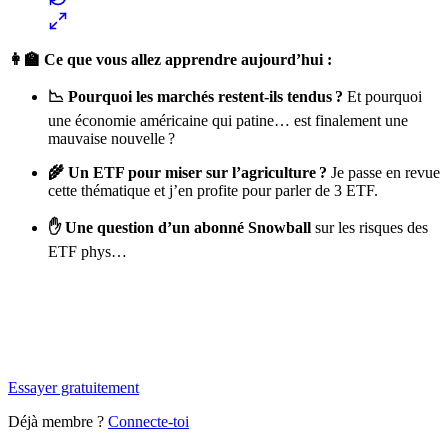
👩‍🏫 Ce que vous allez apprendre aujourd’hui :
📉 Pourquoi les marchés restent-ils tendus ?
Et pourquoi
une économie américaine qui patine… est finalement une
mauvaise nouvelle ?
🌾 Un ETF pour miser sur l’agriculture ?
Je passe en revue
cette thématique et j’en profite pour parler de 3 ETF.
✋ Une question d’un abonné Snowball
sur les risques des
ETF phys…
✨
Tu es à un flocon de débloquer cet article
Snowball+ gratuit pendant 14 jours.
Essayer gratuitement
Déjà membre ?
Connecte-toi