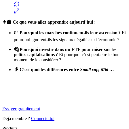
👩‍🏫 Ce que vous allez apprendre aujourd’hui :
💹 Pourquoi les marchés continuent-ils leur ascension ?
Et
pourquoi ignorent-ils les signaux négatifs sur l’économie ?
🤔 Pourquoi investir dans un ETF pour miser sur les
petites capitalisations ?
Et pourquoi c’est peut-être le bon
moment de le considérer ?
👵 C’est quoi les différences entre
Small cap, Mid …
✨
Tu es à un flocon de débloquer cet article
Snowball+ gratuit pendant 14 jours.
Essayer gratuitement
Déjà membre ?
Connecte-toi
Produits