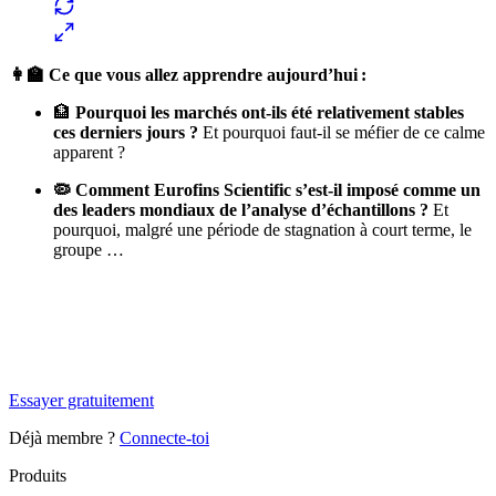
👩‍🏫 Ce que vous allez apprendre aujourd’hui :
🏦
Pourquoi les marchés ont-ils été relativement stables
ces derniers jours ?
Et pourquoi faut-il se méfier de ce calme
apparent ?
🦠 Comment Eurofins Scientific s’est-il imposé comme un
des leaders mondiaux de l’analyse d’échantillons ?
Et
pourquoi, malgré une période de stagnation à court terme, le
groupe …
✨
Tu es à un flocon de débloquer cet article
Snowball+ gratuit pendant 14 jours.
Essayer gratuitement
Déjà membre ?
Connecte-toi
Produits