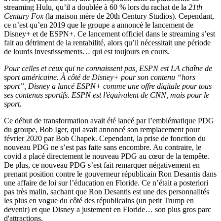
streaming Hulu, qu’il a doublée à 60 % lors du rachat de la
21th
Century Fox
(la maison mère de 20th Century Studios). Cependant,
ce n’est qu’en 2019 que le groupe a annoncé le lancement de
Disney+ et de ESPN+. Ce lancement officiel dans le streaming s’est
fait au détriment de la rentabilité, alors qu’il nécessitait une période
de lourds investissements… qui est toujours en cours.
Pour celles et ceux qui ne connaissent pas, ESPN est LA chaîne de
sport américaine. À côté de Disney+ pour son contenu “hors
sport”, Disney a lancé ESPN+ comme une offre digitale pour tous
ses contenus sportifs. ESPN est l'équivalent de CNN, mais pour le
sport.
Ce début de transformation avait été lancé par l’emblématique PDG
du groupe, Bob Iger, qui avait annoncé son remplacement pour
février 2020 par Bob Chapek. Cependant, la prise de fonction du
nouveau PDG ne s’est pas faite sans encombre. Au contraire, le
covid a placé directement le nouveau PDG au cœur de la tempête.
De plus, ce nouveau PDG s’est fait remarquer négativement en
prenant position contre le gouverneur républicain Ron Desantis dans
une affaire de loi sur l’éducation en Floride. Ce n’était a posteriori
pas très malin, sachant que Ron Desantis est une des personnalités
les plus en vogue du côté des républicains (un petit Trump en
devenir) et que Disney a justement en Floride… son plus gros parc
d'attractions.