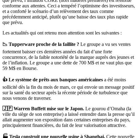
que prévu, l’inflation CORE (hors matières premières) est ressortie
conforme aux attentes. Ceci a tempéré l’optimisme des investisseurs,
et a conforté le scénario d’un relèvement des taux comme
précédemment anticipé, plutôt qu’une baisse des taux plus rapide
que prévu.
Les actualités qui ont retenu mon attention sont les suivantes :
📉 Tupperware proche de la faillite ?
Le groupe a vu ses ventes
fortement baisser ces dernières années du fait d’une forte
concurrence, de la faible notoriété de la marque auprès des jeunes et
de l’inflation. Le groupe a une dette de 700 M$ et ne vaut plus que
59 M$ en Bourse.
👍 Le système de prêts aux banques américaines
a été moins
sollicité dès la fin du mois de mars, ce qui envoie un message positif
sur la santé du secteur après la récente période de turbulence que
nous venons de traverser.
🇯🇵 Warren Buffett mise sur le Japon.
Le gourou d’Omaha (la
ville du siège de son entreprise) a laissé entendre dans la presse qu’il
allait augmenter son exposition dans certaines entreprises du pays,
principalement financières, du fait de leur valorisation attractive.
🏭 Tesla construit une nouvelle usine à Shanghai.
Cette nouvelle