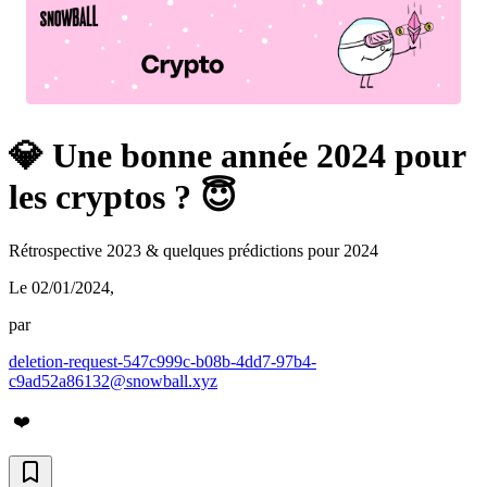
💎 Une bonne année 2024 pour
les cryptos ? 😇
Rétrospective 2023 & quelques prédictions pour 2024
Le 02/01/2024
,
par
deletion-request-547c999c-b08b-4dd7-97b4-
c9ad52a86132@snowball.xyz
❤️