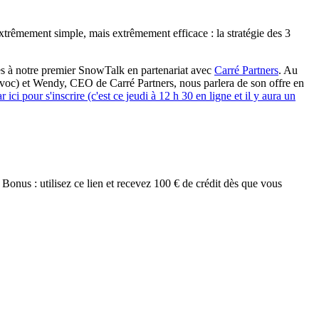
xtrêmement simple, mais extrêmement efficace : la stratégie des 3
tes à notre premier SnowTalk en partenariat avec
Carré Partners
. Au
rovoc) et Wendy, CEO de Carré Partners, nous parlera de son offre en
r ici pour s'inscrire (c'est ce jeudi à 12 h 30 en ligne et il y aura un
Bonus : utilisez ce lien et recevez 100 € de crédit dès que vous