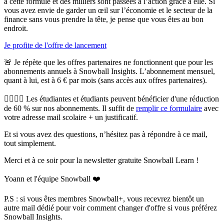
à cette formule et des milliers sont passées à l’action grâce à elle. Si
vous avez envie de garder un œil sur l’économie et le secteur de la
finance sans vous prendre la tête, je pense que vous êtes au bon
endroit.
Je profite de l'offre de lancement
🚨 Je répète que les
offres partenaires ne fonctionnent que pour les
abonnements annuels
à Snowball Insights. L’abonnement mensuel,
quant à lui, est à 6 € par mois (sans accès aux offres partenaires).
🙋‍♀️🙋‍♂️
Les étudiantes et étudiants peuvent bénéficier d'une réduction
de 60 %
sur nos abonnements. Il suffit de
remplir ce formulaire
avec
votre adresse mail scolaire + un justificatif.
Et si vous avez des questions, n’hésitez pas à répondre à ce mail,
tout simplement.
Merci et à ce soir pour la newsletter gratuite Snowball Learn !
Yoann et l'équipe Snowball ❤️
P.S : si vous êtes membres Snowball+, vous recevrez bientôt un
autre mail dédié pour voir comment changer d'offre si vous préférez
Snowball Insights.