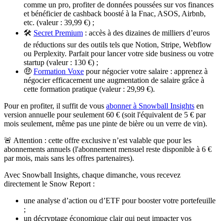
comme un pro, profiter de données poussées sur vos finances
et bénéficier de
cashback
boosté
à la Fnac, ASOS, Airbnb,
etc. (valeur : 39,99 €) ;
🛠️
Secret Premium
: accès à des dizaines de milliers d’euros
de réductions sur des outils tels que Notion, Stripe, Webflow
ou Perplexity. Parfait pour lancer votre
side business
ou votre
startup (valeur : 130 €) ;
🤑
Formation Voxe
pour négocier votre salaire
: apprenez à
négocier efficacement une augmentation de salaire grâce à
cette formation pratique (valeur : 29,99 €).
Pour en profiter, il suffit de vous
abonner à Snowball Insights
en
version annuelle pour seulement 60 € (soit l'équivalent de 5 € par
mois seulement, même pas une pinte de bière ou un verre de vin).
🚨
Attention
: cette offre exclusive n’est valable que pour les
abonnements annuels (l'abonnement mensuel reste disponible à 6 €
par mois, mais sans les offres partenaires).
Avec Snowball Insights, chaque dimanche, vous recevez
directement le Snow Report :
une analyse d’action
ou d’ETF pour
booster
votre portefeuille
;
un décryptage économique
clair qui peut impacter vos