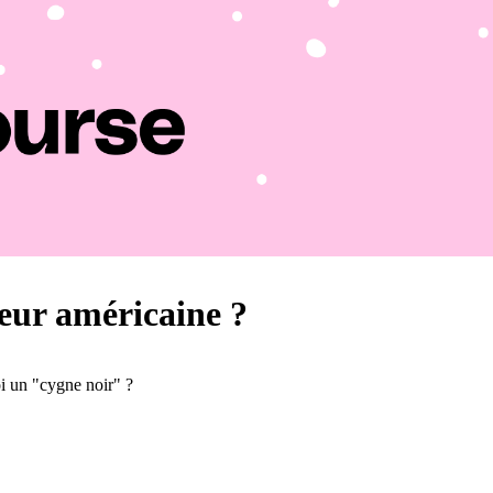
leur américaine ?
oi un "cygne noir" ?