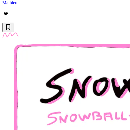
Mathieu
❤️