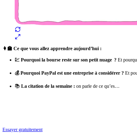
👩‍🏫 Ce que vous allez apprendre aujourd’hui :
💹 Pourquoi la bourse reste sur son petit nuage ?
Et pourquo
💰 Pourquoi PayPal est une entreprise à considérer ?
Et pou
📚
La citation de la semaine :
on parle de ce qu’es…
✨
Tu es à un flocon de débloquer cet article
Snowball+ gratuit pendant 14 jours.
Essayer gratuitement