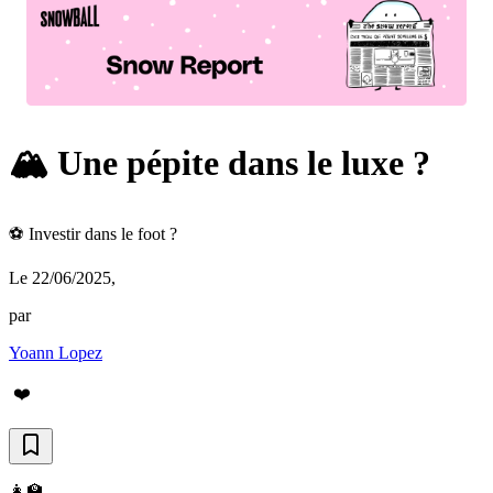
🏔️ Une pépite dans le luxe ?
⚽️ Investir dans le foot ?
Le 22/06/2025
,
par
Yoann Lopez
❤️
👩‍🏫