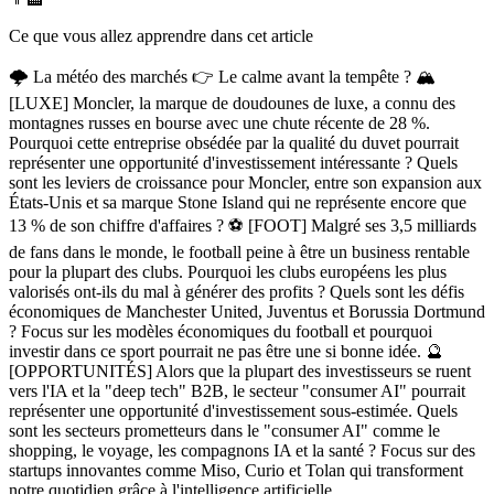
Ce que vous allez apprendre dans cet article
🌩️ La météo des marchés 👉 Le calme avant la tempête ? 🏔️
[LUXE] Moncler, la marque de doudounes de luxe, a connu des
montagnes russes en bourse avec une chute récente de 28 %.
Pourquoi cette entreprise obsédée par la qualité du duvet pourrait
représenter une opportunité d'investissement intéressante ? Quels
sont les leviers de croissance pour Moncler, entre son expansion aux
États-Unis et sa marque Stone Island qui ne représente encore que
13 % de son chiffre d'affaires ? ⚽️ [FOOT] Malgré ses 3,5 milliards
de fans dans le monde, le football peine à être un business rentable
pour la plupart des clubs. Pourquoi les clubs européens les plus
valorisés ont-ils du mal à générer des profits ? Quels sont les défis
économiques de Manchester United, Juventus et Borussia Dortmund
? Focus sur les modèles économiques du football et pourquoi
investir dans ce sport pourrait ne pas être une si bonne idée. 🔮
[OPPORTUNITÉS] Alors que la plupart des investisseurs se ruent
vers l'IA et la "deep tech" B2B, le secteur "consumer AI" pourrait
représenter une opportunité d'investissement sous-estimée. Quels
sont les secteurs prometteurs dans le "consumer AI" comme le
shopping, le voyage, les compagnons IA et la santé ? Focus sur des
startups innovantes comme Miso, Curio et Tolan qui transforment
notre quotidien grâce à l'intelligence artificielle.