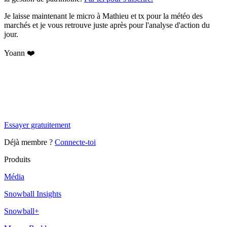
Je laisse maintenant le micro à Mathieu et tx pour la météo des
marchés et je vous retrouve juste après pour l'analyse d'action du
jour.
Yoann ❤️
✨
Tu es à un flocon de débloquer cet article
Snowball Insights gratuit pendant 14 jours.
Essayer gratuitement
Déjà membre ?
Connecte-toi
Produits
Média
Snowball Insights
Snowball+