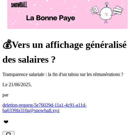
💰Vers un affichage généralisé
des salaires ?
Transparence salariale : la fin d'un tabou sur les rémunérations ?
Le 21/06/2025
,
par
deletion-request-5e76029d-11a1-4c91-a11d-
ba6339fa310a@snowball.xyz
❤️