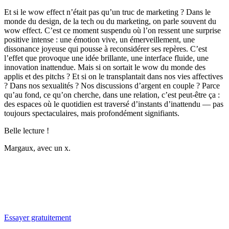
Et si le
wow effect
n’était pas qu’un truc de marketing ? Dans le
monde du design, de la tech ou du marketing, on parle souvent du
wow effect
. C’est ce moment suspendu où l’on ressent une surprise
positive intense : une émotion vive, un émerveillement, une
dissonance joyeuse qui pousse à reconsidérer ses repères. C’est
l’effet que provoque une idée brillante, une interface fluide, une
innovation inattendue. Mais si on sortait le
wow
du monde des
applis et des pitchs ? Et si on le transplantait dans nos vies affectives
? Dans nos sexualités ? Nos discussions d’argent en couple ? Parce
qu’au fond, ce qu’on cherche, dans une relation, c’est peut-être ça :
des espaces où le quotidien est traversé d’instants d’inattendu — pas
toujours spectaculaires, mais profondément signifiants.
Belle lecture !
Margaux, avec un x.
✨
Tu es à un flocon de débloquer cet article
Snowball+ gratuit pendant 14 jours.
Essayer gratuitement