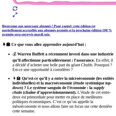
Bienvenue aux nouveaux abonnés ! Pour rappel, cette édition est
partiellement accessible aux abonnés gratuits et la prochaine édition 100 %
gratuite sera envoyée mardi soir.
👩‍🏫 Ce que vous allez apprendre aujourd’hui :
💰
Warren Buffett a récemment investi dans une industrie
qu’il affectionne particulièrement : l’assurance.
En effet, il
a décidé d’acheter une belle part du géant Chubb. Pourquoi ?
Est-ce une opportunité à considérer ?
👩‍🏫
Qu’est-ce qu’il y a entre la microéconomie (les entités
individuelles) et la macroéconomie (étude systémique
top-
down
) ? Le système sanguin de l’économie : la
supply
chain
(chaîne d’approvisionnement).
L’étude de cet entre-
deux est primordiale pour mettre en place de meilleures
politiques économiques. C’est ce qu’on appelle la
mésoéconomie et nous allons faire un focus sur cette dernière
cette semaine.