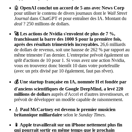
🤖
OpenAI
conclut un accord de 5 ans avec News Corp
pour utiliser le contenu de divers journaux dont le
Wall Street
Journal
dans ChatGPT et pour entraîner des IA. Montant du
deal
? 250 millions de dollars.
🚀 Les actions de Nvidia s'envolent de plus de 7 %,
franchissant la barre des 1000 $ pour la première fois,
après des résultats trimestriels incroyables.
26,6 milliards
de dollars de revenus, soit une hausse de 262 % par rapport au
même trimestre l’an dernier. L'entreprise prévoit également un
split
d'actions de 10 pour 1. Si vous avez une action Nvidia,
vous en trouverez donc bientôt 10 dans votre portefeuille
(avec un prix divisé par 10 également, faut pas rêver).
💰 Une startup française en IA, nommée H et fondée par
d'anciens scientifiques de Google DeepMind, a levé 220
millions de dollars
auprès d'Accel et d'autres investisseurs, et
prévoit de développer un modèle capable de raisonnement.
🎸
Paul McCartney
est devenu le premier musicien
britannique milliardaire
selon le
Sunday Times
.
📱 Apple travaillerait sur un iPhone nettement plus fin
qui pourrait sortir en même temps que le prochain