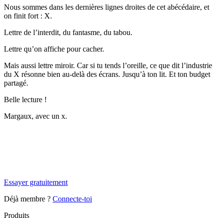
Nous sommes dans les dernières lignes droites de cet abécédaire, et
on finit fort : X.
Lettre de l’interdit, du fantasme, du tabou.
Lettre qu’on affiche pour cacher.
Mais aussi lettre miroir. Car si tu tends l’oreille, ce que dit l’industrie
du X résonne bien au-delà des écrans. Jusqu’à ton lit. Et ton budget
partagé.
Belle lecture !
Margaux, avec un x.
✨
Tu es à un flocon de débloquer cet article
Snowball+ gratuit pendant 14 jours.
Essayer gratuitement
Déjà membre ?
Connecte-toi
Produits