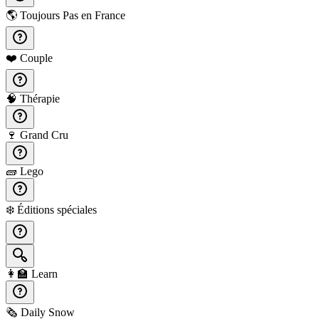
🌎
Toujours Pas en France
❤️
Couple
🧠
Thérapie
🍷
Grand Cru
🧱
Lego
❄️
Éditions spéciales
👩‍🏫
Learn
🗞️
Daily Snow