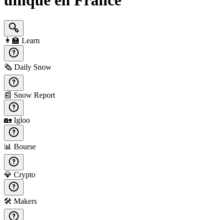
unique en France
👩‍🏫
Learn
🗞️
Daily Snow
📰
Snow Report
🏡
Igloo
📊
Bourse
💎
Crypto
🛠️
Makers