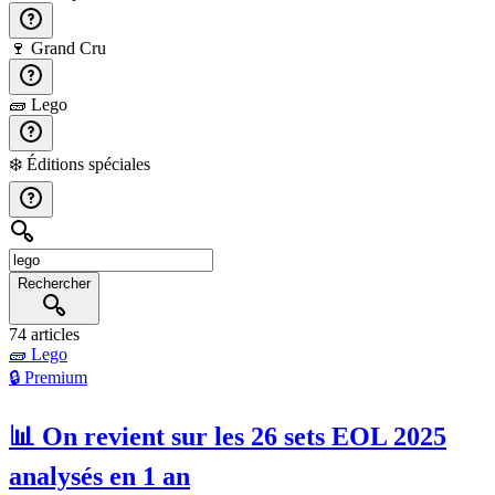
🍷
Grand Cru
🧱
Lego
❄️
Éditions spéciales
Rechercher
74 articles
🧱
Lego
🔒 Premium
📊 On revient sur les 26 sets EOL 2025
analysés en 1 an