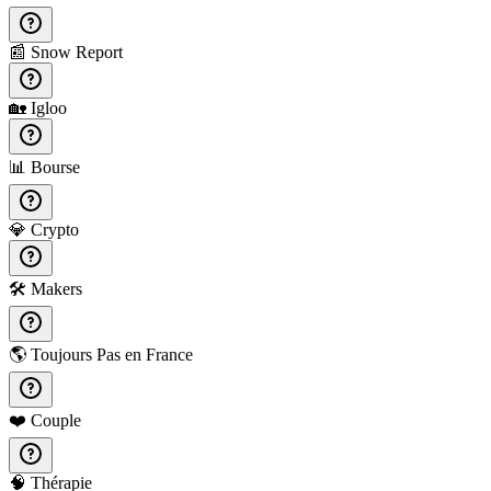
📰
Snow Report
🏡
Igloo
📊
Bourse
💎
Crypto
🛠️
Makers
🌎
Toujours Pas en France
❤️
Couple
🧠
Thérapie