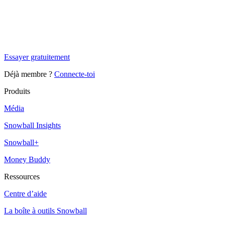
✨
Tu es à un flocon de débloquer cet article
Snowball Insights gratuit pendant 14 jours.
Essayer gratuitement
Déjà membre ?
Connecte-toi
Produits
Média
Snowball Insights
Snowball+
Money Buddy
Ressources
Centre d’aide
La boîte à outils Snowball