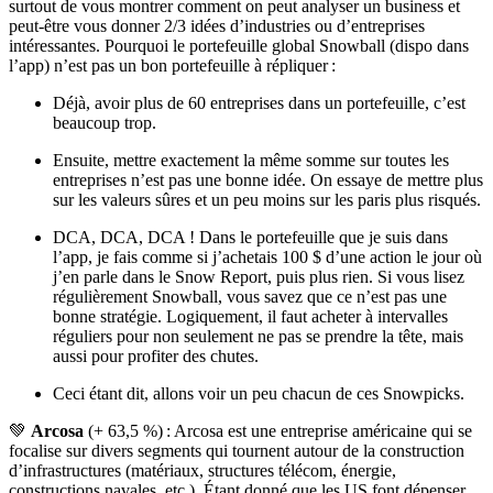
surtout de vous montrer comment on peut analyser un business et
peut-être vous donner 2/3 idées d’industries ou d’entreprises
intéressantes. Pourquoi le portefeuille global Snowball (dispo dans
l’app) n’est pas un bon portefeuille à répliquer :
Déjà, avoir plus de 60 entreprises dans un portefeuille, c’est
beaucoup trop.
Ensuite, mettre exactement la même somme sur toutes les
entreprises n’est pas une bonne idée. On essaye de mettre plus
sur les valeurs sûres et un peu moins sur les paris plus risqués.
DCA, DCA, DCA ! Dans le portefeuille que je suis dans
l’app, je fais comme si j’achetais 100 $ d’une action le jour où
j’en parle dans le Snow Report, puis plus rien. Si vous lisez
régulièrement Snowball, vous savez que ce n’est pas une
bonne stratégie. Logiquement, il faut acheter à intervalles
réguliers pour non seulement ne pas se prendre la tête, mais
aussi pour profiter des chutes.
Ceci étant dit, allons voir un peu chacun de ces Snowpicks.
💚
Arcosa
(+ 63,5 %) : Arcosa est une entreprise américaine qui se
focalise sur divers segments qui tournent autour de la construction
d’infrastructures (matériaux, structures télécom, énergie,
constructions navales, etc.). Étant donné que les US font dépenser