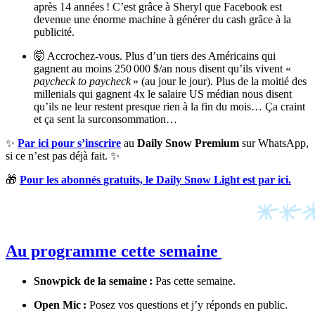
après 14 années ! C’est grâce à Sheryl que Facebook est
devenue une énorme machine à générer du cash grâce à la
publicité.
🤯 Accrochez-vous. Plus d’un tiers des Américains qui
gagnent au moins 250 000 $/an nous disent qu’ils vivent «
paycheck to paycheck
» (au jour le jour). Plus de la moitié des
millenials qui gagnent 4x le salaire US médian nous disent
qu’ils ne leur restent presque rien à la fin du mois… Ça craint
et ça sent la surconsommation…
✨
Par ici pour s’inscrire
au
Daily Snow Premium
sur WhatsApp,
si ce n’est pas déjà fait. ✨
🎁
Pour les abonnés gratuits, le Daily Snow Light est par ici.
Au programme cette semaine
Snowpick de la semaine :
Pas cette semaine.
Open Mic :
Posez vos questions et j’y réponds en public.