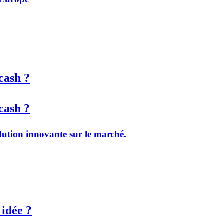
cash ?
cash ?
olution innovante sur le marché.
 idée ?