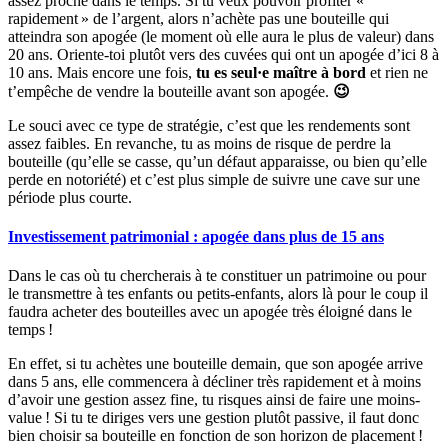
assez proche dans le temps. Si tu veux pouvoir profiter «
rapidement » de l’argent, alors n’achète pas une bouteille qui
atteindra son apogée (le moment où elle aura le plus de valeur) dans
20 ans. Oriente-toi plutôt vers des cuvées qui ont un apogée d’ici 8 à
10 ans. Mais encore une fois,
tu es seul·e maître à bord
et rien ne
t’empêche de vendre la bouteille avant son apogée.
😉
Le souci avec ce type de stratégie, c’est que les rendements sont
assez faibles. En revanche, tu as moins de risque de perdre la
bouteille (qu’elle se casse, qu’un défaut apparaisse, ou bien qu’elle
perde en notoriété) et c’est plus simple de suivre une cave sur une
période plus courte.
Investissement patrimonial : apogée dans plus de 15 ans
Dans le cas où tu chercherais à te constituer un patrimoine ou pour
le transmettre à tes enfants ou petits-enfants, alors là pour le coup il
faudra acheter des bouteilles avec un apogée très éloigné dans le
temps !
En effet, si tu achètes une bouteille demain, que son apogée arrive
dans 5 ans, elle commencera à décliner très rapidement et à moins
d’avoir une gestion assez fine, tu risques ainsi de faire une moins-
value ! Si tu te diriges vers une gestion plutôt passive, il faut donc
bien choisir sa bouteille en fonction de son horizon de placement !