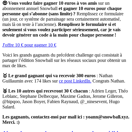
🤑 Vous voulez faire gagner 10 euros à vos amis
sur un
abonnement annuel Snowball
et gagner 10 euros pour chaque
personne qui s’abonne (sans limite) ?
Remplissez ce formulaire
(un jour, ce système de parrainage sera certainement automatisé,
mais là on teste à l’ancienne).
Remplissez le formulaire si et
seulement si vous voulez participer sérieusement, car je vais
devoir générer un code à la main pour chaque personne !
J'offre 10 € pour gagner 10 €
Voici les grands gagnants du précédent challenge qui consistait à
partager l’édition Snowball sur les réseaux sociaux pour obtenir un
max de likes.
🥇 Le grand gagnant qui va recevoir 300 euros
: Nathan
Guillaumin avec 174 likes sur
ce post LinkedIn.
Congrats Nathan.
🥈 Les 10 autres qui recevront 30 € chacun
: Adrien Leger, Théo
Leblanc, Stephane Delbecque, Maxime Gadras, Jerome Gilleron,
@hipqoo, Jason Boyer, Fabien Raynaud, @_ninesevent, Hugo
Salard.
Les gagnants, contactez-moi par mail ici : yoann@snowball.xyz.
Merci. :)