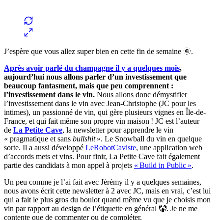
J’espère que vous allez super bien en cette fin de semaine 🌞.
Après avoir parlé du champagne il y a quelques mois
,
aujourd’hui nous allons parler d’un investissement que
beaucoup fantasment, mais que peu comprennent :
l’investissement dans le vin.
Nous allons donc démystifier
l’investissement dans le vin
avec Jean-Christophe (JC pour les
intimes), un passionné de vin, qui gère plusieurs vignes en Île-de-
France, et qui fait même son propre vin maison ! JC est l’auteur
de
La Petite Cave
, la newsletter pour apprendre le vin
« pragmatique et sans
bullshit
». Le Snowball du vin en quelque
sorte. Il a aussi développé
LeRobotCaviste
, une application web
d’accords mets et vins. Pour finir, La Petite Cave fait également
partie des candidats à mon appel à projets
« Build in Public »
.
Un peu comme je l’ai fait avec Jérémy il y a quelques semaines,
nous avons écrit cette newsletter à 2 avec JC, mais en vrai, c’est lui
qui a fait le plus gros du boulot quand même vu que je choisis mon
vin par rapport au design de l’étiquette en général 🤡. Je ne me
contente que de commenter ou de compléter.