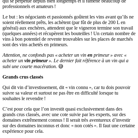
qui se perpétue depuis bien longtemps et il ramène beaucoup de
professionnels et amateurs !
Le but : les négociants et passionnés goûtent les vins avant qu’ils ne
soient réellement prêts, les achètent (par fût de plus de 200 L en
général) aux enchères, attendent que le vigneron termine son travail
(quelques années) et récupèrent les bouteilles ! Un certain nombre de
vins à bon potentiel de revente trouvables sur les places de marchés
sont des vins achetés en primeurs.
Attention, ne confonds pas « acheter un vin
en
primeur » avec «
acheter un
vin primeur
». Le dernier fait référence à un vin qui a
subi une courte macération.
😅
Grands crus classés
Qui dit vin d’investissement, dit « vin connu », car tu dois pouvoir
suivre sa valeur et surtout ne pas être en difficulté lorsque tu
souhaites le revendre !
C’est pour cela que l’on investit quasi exclusivement dans des
grands crus classés, avec une cote suivie par les experts, sur des
domaines extrêmement connus ! Il serait très aventureux d’investir
sur des domaines inconnus et donc « non cotés ». Il faut une certaine
expérience pour cela.