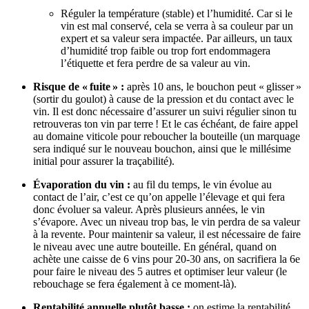
Réguler la température (stable) et l’humidité. Car si le
vin est mal conservé, cela se verra à sa couleur par un
expert et sa valeur sera impactée. Par ailleurs, un taux
d’humidité trop faible ou trop fort endommagera
l’étiquette et fera perdre de sa valeur au vin.
Risque de « fuite » :
après 10 ans, le bouchon peut « glisser »
(sortir du goulot) à cause de la pression et du contact avec le
vin. Il est donc nécessaire d’assurer un suivi régulier sinon tu
retrouveras ton vin par terre ! Et le cas échéant, de faire appel
au domaine viticole pour reboucher la bouteille (un marquage
sera indiqué sur le nouveau bouchon, ainsi que le millésime
initial pour assurer la traçabilité).
Évaporation du vin :
au fil du temps, le vin évolue au
contact de l’air, c’est ce qu’on appelle l’élevage et qui fera
donc évoluer sa valeur. Après plusieurs années, le vin
s’évapore. Avec un niveau trop bas, le vin perdra de sa valeur
à la revente. Pour maintenir sa valeur, il est nécessaire de faire
le niveau avec une autre bouteille. En général, quand on
achète une caisse de 6 vins pour 20-30 ans, on sacrifiera la 6e
pour faire le niveau des 5 autres et optimiser leur valeur (le
rebouchage se fera également à ce moment-là).
Rentabilité annuelle plutôt basse :
on estime la rentabilité