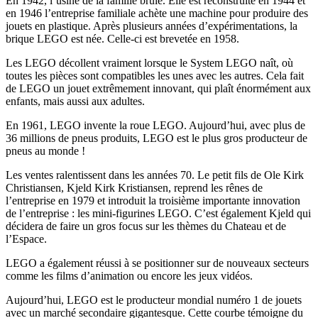
En 1942, l’usine de la famille brûle. Elle est reconstruite en 1944 et
en 1946 l’entreprise familiale achète une machine pour produire des
jouets en plastique. Après plusieurs années d’expérimentations, la
brique LEGO est née. Celle-ci est brevetée en 1958.
Les LEGO décollent vraiment lorsque le System LEGO naît, où
toutes les pièces sont compatibles les unes avec les autres. Cela fait
de LEGO un jouet extrêmement innovant, qui plaît énormément aux
enfants, mais aussi aux adultes.
En 1961, LEGO invente la roue LEGO. Aujourd’hui, avec plus de
36 millions de pneus produits, LEGO est le plus gros producteur de
pneus au monde !
Les ventes ralentissent dans les années 70. Le petit fils de Ole Kirk
Christiansen, Kjeld Kirk Kristiansen, reprend les rênes de
l’entreprise en 1979 et introduit la troisième importante innovation
de l’entreprise : les mini-figurines LEGO. C’est également Kjeld qui
décidera de faire un gros focus sur les thèmes du Chateau et de
l’Espace.
LEGO a également réussi à se positionner sur de nouveaux secteurs
comme les films d’animation ou encore les jeux vidéos.
Aujourd’hui, LEGO est le producteur mondial numéro 1 de jouets
avec un marché secondaire gigantesque. Cette courbe témoigne du