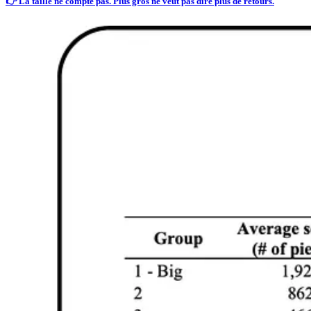
👉 La taille ne compte pas. Plus gros ne veut pas dire plus de retours.