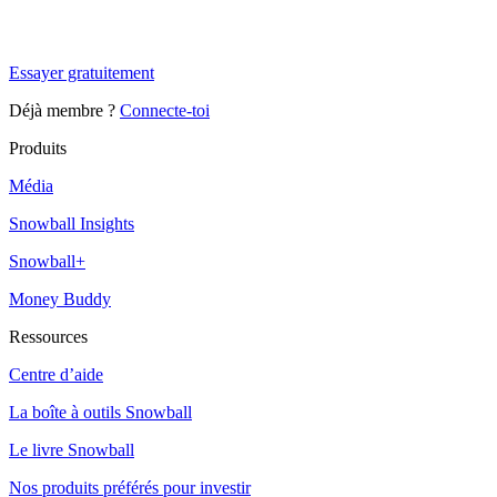
Snowball Insights gratuit pendant 14 jours.
Essayer gratuitement
Déjà membre ?
Connecte-toi
Produits
Média
Snowball Insights
Snowball+
Money Buddy
Ressources
Centre d’aide
La boîte à outils Snowball
Le livre Snowball
Nos produits préférés pour investir