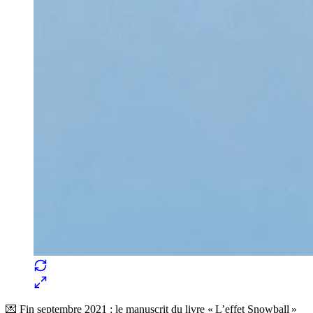
💌 Fin septembre 2021 : le manuscrit du livre « L’effet Snowball »