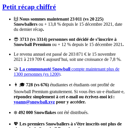
Petit récap chiffré
🙌
Nous sommes maintenant 23 011 (vs 20 225)
Snowballers
ou + 13,8 % depuis le 15 décembre 2021, date
du dernier récap
.
😎
3713 (vs 3314) personnes ont décidé de s’inscrire à
Snowball Premium
ou + 12 % depuis le 15 décembre 2021
.
Le revenu annuel est passé de 203 871 € le 15 novembre
2021 à 219 709 € aujourd’hui, soit une croissance de 7,8 %.
🤝
La communauté Snowball
compte maintenant plus de
1300 personnes (vs 1200)
.
👩 ‍🎓
728 (vs 676)
étudiantes et étudiants ont profité de
Snowball Premium gratuitement. Si vous êtes un·e étudiant·e,
répondez simplement à cet e-mail ou écrivez-moi ici :
yoann@snowball.xyz
pour y accéder.
❄️
492 000 Snowflakes
ont été distribués.
💖
Les premiers Snowballers à s’être inscrits ont plus de