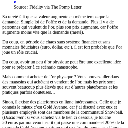
Source : Fidelity via The Pomp Letter
Sa rareté fait que sa valeur augmente en même temps que la
demande. Simple loi de l’offre et de la demande. Plus il y a de
personnes qui veulent de l’or, plus son prix augmente, car l’offre
augmente moins vite que la demande (rareté).
Du coup, en période de chaos sans système financier et sans
monnaies fiduciaires (euro, dollar, etc.), il est fort probable que l’or
joue un rôle crucial.
Du coup, avoir un peu d’or physique peut être une excellente idée
pour se préparer à ce scénario catastrophe.
Mais comment acheter de l’or physique ? Vous pouvez aller dans
des magasins qui achètent et vendent de l’or, mais les prix sont
souvent beaucoup plus élevés que sur d’autres plateformes et les
pratiques parfois douteuses…
Sinon, il existe des plateformes en ligne intéressantes. Celle que je
connais le mieux c’est Gold Avenue, car j’ai discuté avec eux et
plusieurs employés sont des membres de la communauté Snowball.
(
Disclaimer
: si vous achetez via le lien ci-dessous, je touche
20 euros par nouveau inscrit qui passe une commande et 20 % de la
marge de Gold Avenue, mais en vrai ça c’est du bonus, car j’aurais