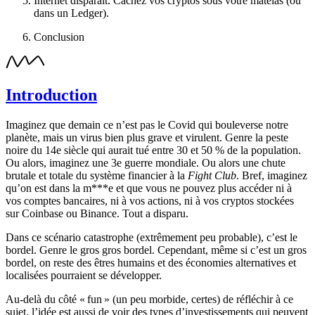
Internet disparaît. Cachez vos cryptos sous votre matelas (ou
dans un Ledger).
Conclusion
Introduction
Imaginez que demain ce n’est pas le Covid qui bouleverse notre
planète, mais un virus bien plus grave et virulent. Genre la peste
noire du 14e siècle qui aurait tué entre 30 et 50 % de la population.
Ou alors, imaginez une 3e guerre mondiale. Ou alors une chute
brutale et totale du système financier à la
Fight Club
. Bref, imaginez
qu’on est dans la m***e et que vous ne pouvez plus accéder ni à
vos comptes bancaires, ni à vos actions, ni à vos cryptos stockées
sur Coinbase ou Binance. Tout a disparu.
Dans ce scénario catastrophe (extrêmement peu probable), c’est le
bordel. Genre le gros gros bordel. Cependant, même si c’est un gros
bordel, on reste des êtres humains et des économies alternatives et
localisées pourraient se développer.
Au-delà du côté « fun » (un peu morbide, certes) de réfléchir à ce
sujet, l’idée est aussi de voir des types d’investissements qui peuvent