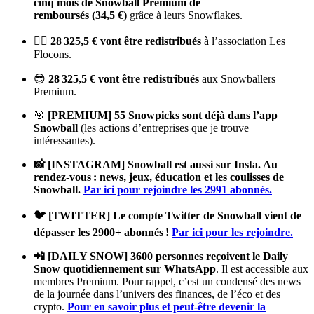
cinq mois de Snowball Premium de
remboursés (34,5 €)
grâce à leurs Snowflakes.
💁‍♀️
28 325,5 € vont être redistribués
à l’association Les
Flocons.
😎
28 325,5 € vont être redistribués
aux Snowballers
Premium.
🎯
[PREMIUM] 55 Snowpicks sont déjà dans l’app
Snowball
(les actions d’entreprises que je trouve
intéressantes).
📸 [INSTAGRAM] Snowball est aussi sur Insta. Au
rendez-vous : news, jeux, éducation et les coulisses de
Snowball.
Par ici pour rejoindre les 2991 abonnés.
🐦 [TWITTER] Le compte Twitter de Snowball vient de
dépasser les 2900+ abonnés !
Par ici pour les rejoindre.
📲 [DAILY SNOW]
3600 personnes reçoivent le Daily
Snow quotidiennement
sur WhatsApp
. Il est accessible aux
membres Premium. Pour rappel, c’est un condensé des news
de la journée dans l’univers des finances, de l’éco et des
crypto.
Pour en savoir plus et peut-être devenir la