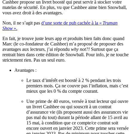
Cashbee propose un livret boosté qui peut servir à stocker votre
matelas de sécurité. En plus, vu que Cashbee aime bien Snowball,
vous avez droit à des avantages.
Non, il ne s’agit pas
d’une sorte de pub cachée à la «
Truman
Show
».
En fait, je trouve juste leurs app et produits bien faits donc quand
Marc (le co-fondateur de Cashbee) m’a proposé de proposer des
avantages aux lecteurs, j’ai répondu
why not?!
Surtout que ça
rentrait bien dans cette édition de Snowball. Pour info, je ne touche
strictement rien. Pas un seul euro.
Avantages :
Le taux d’intérêt est boosté à 2 % pendant les trois
premiers mois. Ça ne couvre pas l’inflation, mais c’est
mieux que les 0 % du compte courant.
Une prime de 40 euros, versée à tout lecteur qui ouvre
un livret Cashbee ou qui souscrit à un contrat
d’assurance vie (ils proposent aussi des assurances vie
pas mal du tout) durant la période allant de 15 avril au
15 mai, à condition que ce compte/ce contrat soit
encore ouvert en janvier 2023. Cette prime sera versée
en janvier 2023. Pas de minimum pour toucher cette