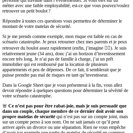
personne qui travaille dans l’événementiel. Si vous êtes sur un
métier avec une faible employabilité, est-ce que vous pouvez/voulez
retrouver un petit boulot ?
Répondre à toutes ces questions vous permettra de déterminer le
montant de votre matelas de sécurité.
Si je me prends comme exemple, mon risque est faible en cas de
scénario catastrophe. Je peux retourner chez mes parents et je peux
retrouver du boulot assez rapidement (enfin, j’imagine 🤷‍♂️). Je suis
relativement jeune (34 ans), donc j’ai un horizon d’investissement
encore très long. Je n’ai pas de famille à charge, j’ai un prêt
immobilier qui est remboursé par la location de plusieurs
appartements et peu de dépenses. De ce fait, il semblerait que je
puisse prendre pas mal de risques en tant qu’investisseur.
Dans la Google Sheet que je vous présenterai à la fin, vous allez
devoir répondre à quelques questions pour déterminer la sévérité de
votre scénario catastrophe.
🚨
Ce n’est pas pour être rabat-joie, mais je suis persuadé que
dans un couple, chaque membre de ce dernier doit avoir son
propre matelas de sécurité
qui n’est pas sur un compte joint, mais
sur un compte perso à son nom. On ne sait jamais ce qu’il peut
arriver après un divorce ou une séparation. Rien ne vous empêche
d’avoir par exemple une partie du matelas de sécurité en commun