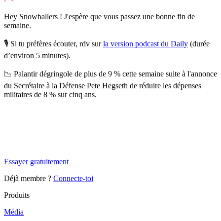
Hey Snowballers ! J'espère que vous passez une bonne fin de
semaine.
🎙️ Si tu préfères écouter, rdv sur
la version podcast du Daily
(durée
d’environ 5 minutes).
📉
Palantir dégringole de plus de 9 %
cette semaine suite à l'annonce
du Secrétaire à la Défense Pete Hegseth de réduire les dépenses
militaires de 8 % sur cinq ans.
✨
Tu es à un flocon de débloquer cet article
Snowball Insights gratuit pendant 14 jours.
Essayer gratuitement
Déjà membre ?
Connecte-toi
Produits
Média