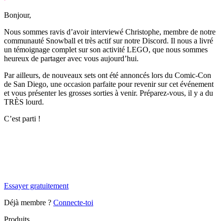
Bonjour,
Nous sommes ravis d’avoir interviewé Christophe, membre de notre
communauté Snowball et très actif sur notre Discord. Il nous a livré
un témoignage complet sur son activité LEGO, que nous sommes
heureux de partager avec vous aujourd’hui.
Par ailleurs, de nouveaux sets ont été annoncés lors du Comic-Con
de San Diego, une occasion parfaite pour revenir sur cet événement
et vous présenter les grosses sorties à venir. Préparez-vous, il y a du
TRÈS lourd.
C’est parti !
✨
Tu es à un flocon de débloquer cet article
Snowball+ gratuit pendant 14 jours.
Essayer gratuitement
Déjà membre ?
Connecte-toi
Produits