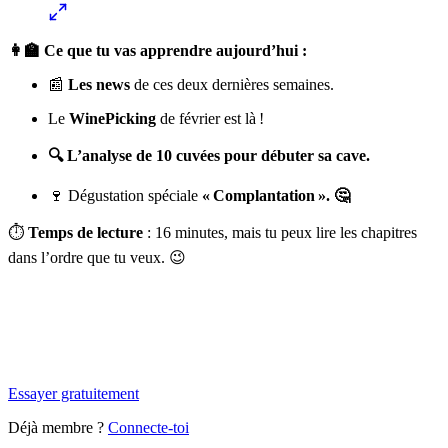
👩‍🏫 Ce que tu vas apprendre aujourd’hui :
📰
Les news
de ces deux dernières semaines.
Le
WinePicking
de février est là !
🔍 L’analyse de 10 cuvées pour débuter sa cave.
🍷 Dégustation spéciale
« Complantation ». 🤔
⏱️
Temps de lecture
: 16 minutes, mais tu peux lire les chapitres
dans l’ordre que tu veux. 😉
✨
Tu es à un flocon de débloquer cet article
Snowball+ gratuit pendant 14 jours.
Essayer gratuitement
Déjà membre ?
Connecte-toi