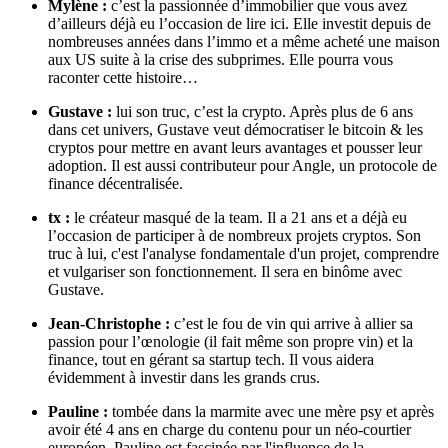
Mylène :
c’est la passionnée d’immobilier que vous avez
d’ailleurs déjà eu l’occasion de lire ici. Elle investit depuis de
nombreuses années dans l’immo et a même acheté une maison
aux US suite à la crise des subprimes. Elle pourra vous
raconter cette histoire…
Gustave :
lui son truc, c’est la crypto. Après plus de 6 ans
dans cet univers, Gustave veut démocratiser le bitcoin & les
cryptos pour mettre en avant leurs avantages et pousser leur
adoption. Il est aussi contributeur pour Angle, un protocole de
finance décentralisée.
tx :
le créateur masqué de la team. Il a 21 ans et a déjà eu
l’occasion de participer à de nombreux projets cryptos. Son
truc à lui, c'est l'analyse fondamentale d'un projet, comprendre
et vulgariser son fonctionnement. Il sera en binôme avec
Gustave.
Jean-Christophe :
c’est le fou de vin qui arrive à allier sa
passion pour l’œnologie (il fait même son propre vin) et la
finance, tout en gérant sa startup tech. Il vous aidera
évidemment à investir dans les grands crus.
Pauline :
tombée dans la marmite avec une mère psy et après
avoir été 4 ans en charge du contenu pour un néo-courtier
européen, Pauline est fascinée par l'influence de la