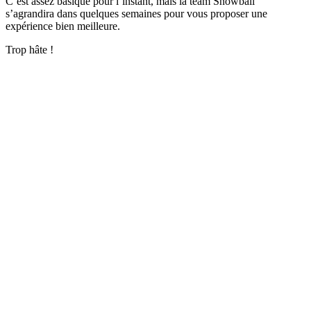
C’est assez basique pour l’instant, mais la team Snowball
s’agrandira dans quelques semaines pour vous proposer une
expérience bien meilleure.
Trop hâte !