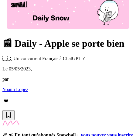
📰 Daily - Apple se porte bien
🇫🇷 Un concurrent Français à ChatGPT ?
Le 05/05/2023
,
par
Yoann Lopez
❤️
🚨 📲
En tant qu’abonnés Snowball+,
vous pouvez vous inscrire