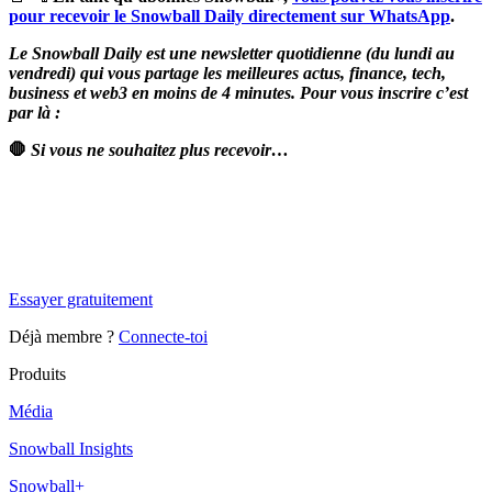
pour recevoir le Snowball Daily directement sur WhatsApp
.
Le Snowball Daily est une newsletter quotidienne (du lundi au
vendredi) qui vous partage les meilleures actus, finance, tech,
business et web3 en moins de 4 minutes. Pour vous inscrire c’est
par là :
🛑
Si vous ne souhaitez plus recevoir…
✨
Tu es à un flocon de débloquer cet article
Snowball Insights gratuit pendant 14 jours.
Essayer gratuitement
Déjà membre ?
Connecte-toi
Produits
Média
Snowball Insights
Snowball+