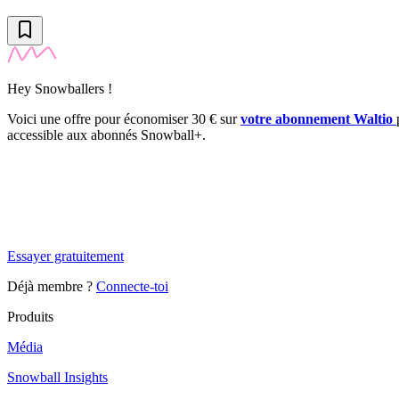
Hey Snowballers !
Voici une offre pour économiser 30 € sur
votre abonnement Waltio
accessible aux abonnés Snowball+.
✨
Tu es à un flocon de débloquer cet article
Snowball Insights gratuit pendant 14 jours.
Essayer gratuitement
Déjà membre ?
Connecte-toi
Produits
Média
Snowball Insights