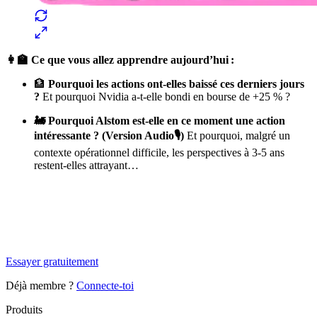
👩‍🏫 Ce que vous allez apprendre aujourd’hui :
🏦
Pourquoi les actions ont-elles baissé ces derniers jours
?
Et pourquoi Nvidia a-t-elle bondi en bourse de +25 % ?
🚂 Pourquoi Alstom est-elle en ce moment une action
intéressante ? (Version Audio🎙)
Et pourquoi, malgré un
contexte opérationnel difficile, les perspectives à 3-5 ans
restent-elles attrayant…
✨
Tu es à un flocon de débloquer cet article
Snowball+ gratuit pendant 14 jours.
Essayer gratuitement
Déjà membre ?
Connecte-toi
Produits