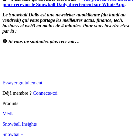
pour recevoir le Snowball Daily directement sur WhatsApp
.
Le Snowball Daily est une newsletter quotidienne (du lundi au
vendredi) qui vous partage les meilleures actus, finance, tech,
business et web3 en moins de 4 minutes. Pour vous inscrire c’est
par là :
🛑
Si vous ne souhaitez plus recevoir…
✨
Tu es à un flocon de débloquer cet article
Snowball Insights gratuit pendant 14 jours.
Essayer gratuitement
Déjà membre ?
Connecte-toi
Produits
Média
Snowball Insights
Snowball+