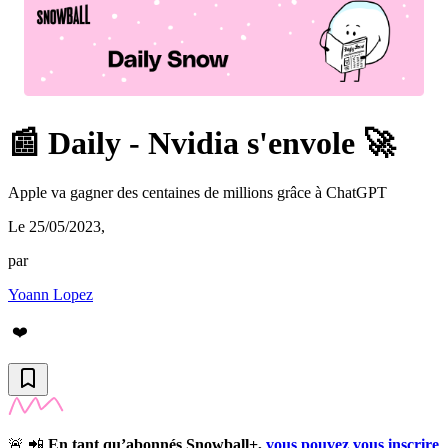
📰 Daily - Nvidia s'envole 🚀
Apple va gagner des centaines de millions grâce à ChatGPT
Le 25/05/2023
,
par
Yoann Lopez
❤️
🚨 📲
En tant qu’abonnés Snowball+,
vous pouvez vous inscrire