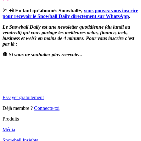
🚨 📲
En tant qu’abonnés Snowball+,
vous pouvez vous inscrire
pour recevoir le Snowball Daily directement sur WhatsApp
.
Le Snowball Daily est une newsletter quotidienne (du lundi au
vendredi) qui vous partage les meilleures actus, finance, tech,
business et web3 en moins de 4 minutes. Pour vous inscrire c’est
par là :
🛑
Si vous ne souhaitez plus recevoir…
✨
Tu es à un flocon de débloquer cet article
Snowball Insights gratuit pendant 14 jours.
Essayer gratuitement
Déjà membre ?
Connecte-toi
Produits
Média
Snowball Insights